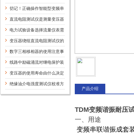
的试验操作规程
切记！正确操作智能型变频串
联谐振试验装置确保试验的准确
直流电阻测试仪是测量变压器
性
绕组理想设备
电力试验设备选择流量仪表需
注意因素
变压器绕组直流电阻测试仪的
使用说明
数字三相移相器的使用注意事
项及保养
线路中励磁涌流对继电保护装
置的影响
变压器的使用寿命由什么决定
绝缘油介电强度测试仪校准方
产品介绍
法
TDM变频谐振耐压
一、用途
变频串联谐振成套