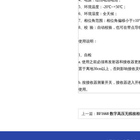
4、电源：纽扣电池电池；
5、环境温度：-20℃~+50℃；
6、环境湿度：全天候；
7、相位角范围：相位角偏移小于±10
8、校 验：自动校验，也可在带点导
使用说明：
1、自检
a. 使用之前必须将发射器和接收器
置于离地30cm以上，否则影响接收
b. 按接收器测量开关，接收器进入
使用。
上一篇：
BF1668 数字高压无线核