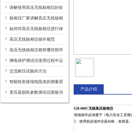
的安全守则
讲解使用高压无线核相仪好处
核相仪厂家讲解高压无线核相
仪产品性能特点
如何对高压无线核相仪进行保
养
高压无线核相仪操作规范
高压无线核相仪都有哪些部件
构成
继电保护测试仪使用过程中运
行状态检修概述
交流耐压试验的方法
智能钳形接地电阻表的测量原
产品介绍
理
变压器损耗参数测试仪面板功
能介绍
GH-6603 无线高压核相仪
现场操作必须遵守《电力安全工具预
2、使用前必须对仪器自检，发射器