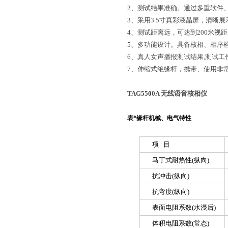
2、测试结果准确。通过多重软件
3、采用3.5寸真彩液晶屏，清晰
4、测试距离远，可达到200米视
5、多功能设计。具备核相、相序
6、真人女声播报测试结果,测试工
7、伸缩式绝缘杆，携带、使用非
TAG5500A 无线语音核相仪
表*缘杆机械、电气特性
项 目
马丁式耐热性(纵向)
抗冲击(纵向)
抗弯度(纵向)
表面电阻系数(水浸后)
体积电阻系数(常态)