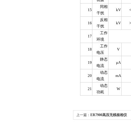
同相
15
kV
<
干扰
反相
16
kV
>
干扰
工作
17
环境
工作
18
V
电压
静态
19
μA
电流
动态
20
mA
电流
动态
21
W
功耗
上一篇：
ER7900高压无线核相仪