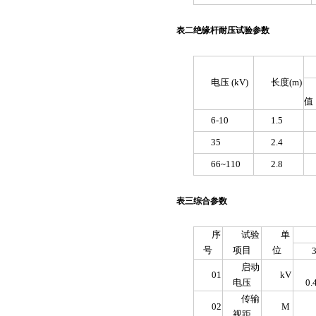
表二绝缘杆耐压试验参数
电压 (kV)
长度(m)
值
6-10
1.5
35
2.4
66~110
2.8
表三综合参数
序
试验
单
号
项目
位
启动
01
kV
电压
0.
传输
02
M
视距