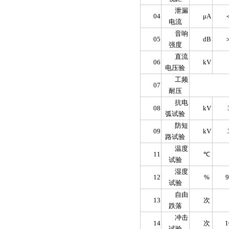
泄漏
04
μA
电流
音响
05
dB
强度
直流
06
kV
电压验
工频
07
耐压
抗电
08
kV
弧试验
防短
09
kV
路试验
温度
11
℃
试验
湿度
12
%
试验
自由
13
次
跌落
冲击
14
次
1
试验