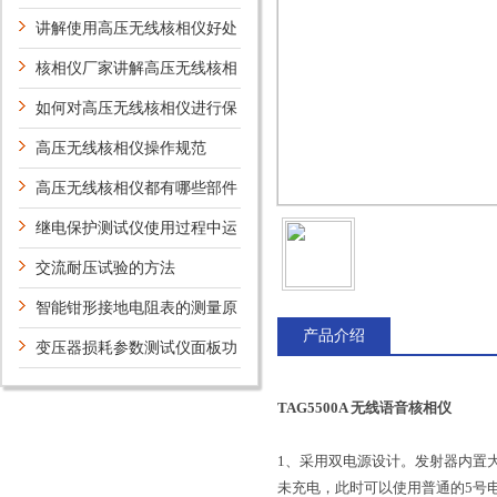
的安全守则
讲解使用高压无线核相仪好处
核相仪厂家讲解高压无线核相
仪产品性能特点
如何对高压无线核相仪进行保
养
高压无线核相仪操作规范
高压无线核相仪都有哪些部件
构成
继电保护测试仪使用过程中运
行状态检修概述
交流耐压试验的方法
智能钳形接地电阻表的测量原
产品介绍
理
变压器损耗参数测试仪面板功
能介绍
TAG5500A 无线语音核相仪
1、采用双电源设计。发射器内置
未充电，此时可以使用普通的5号