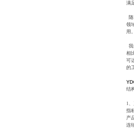
满
随
领
用
我
相
可
的
Y
结
1
指标
产
连
2