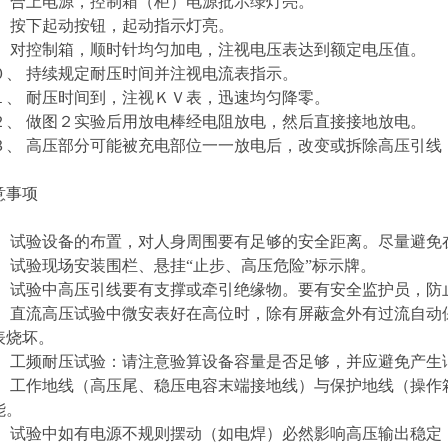
、 合上电源，控制箱（柜）电源批示绿灯亮。
、 按下起动按钮，起动指示灯亮。
、 对控制箱，顺时针均匀加电，注视电压表达到额定电压值。
０、 持续规定耐压时间并注视电流表指示。
１、 耐压时间到，注视ＫＶ表，迅速均匀降零。
２、 做图２实验后用放电棒经电阻放电，然后直接接地放电。
３、 高压部分可能被充电部位一一放电后，改变或拆除高压引
意事项
、 试验设备的布置，对人身周围要有足够的安全距离。尽量避免
、 试验现场安装围栏、悬挂“止步、高压危险”标示牌。
、 试验中高压引线要有支撑或牵引绝缘物。要有安全监护员，防
、 直流高压试验中微安表好在高位时，除有屏蔽盒外有过流自动
表烧坏。
、 工频耐压试验：请注意验算设备容量是否足够，并应避免产生
、 工作地线（高压尾、稳压电容末端接地线）与保护地线（操作
能。
、 试验中如有电源不规则摆动（如电焊）必然影响高压输出稳定