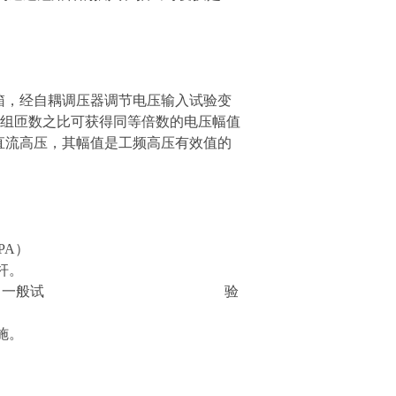
箱，经自耦调压器调节电压输入试验变
绕组匝数之比可获得同等倍数的电压幅值
直流高压，其幅值是工频高压有效值的
PA）
杆。
流每伏５～１０欧，一般试 验
施。