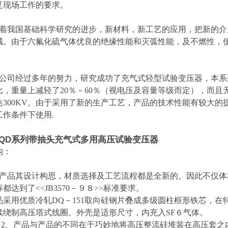
足现场工作的要求。
着我国基础科学研究的进步，新材料，新工艺的应用，把新的介
域。由于六氟化硫气体优良的绝缘性能和灭弧性能，及不燃性，
。
公司经过多年的努力，研究成功了充气式轻型试验变压器，本系
比，重量上减轻了20％－60％（视电压及容量等级而定），而
达300KV。由于采用了新的生产工艺，产品的技术性能有较大
工作条件下使用.
DQD系列带抽头充气式多用高压试验变压器
构：
、产品其设计构思，材质选择及工艺流程都是全新的。因此不仅
都达到了<<JB3570－９８>>标准要求。
品采用优质冷轧DQ－151取向硅钢片叠成多级圆柱框形铁芯，在
续绕制高压塔式线圈。外壳是适形尺寸，内充入SF６气体。
、产品与产品的不同在于巧妙地将高压整流硅堆装在高压套之