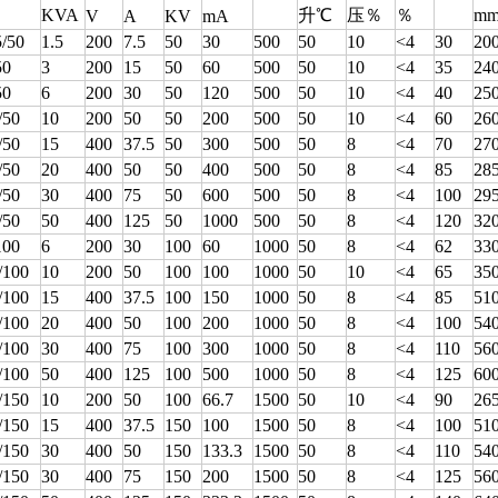
KVA
升℃
压％
％
m
V
A
KV
mA
5/50
1.5
200
7.5
50
30
500
50
10
<4
30
20
50
3
200
15
50
60
500
50
10
<4
35
24
50
6
200
30
50
120
500
50
10
<4
40
25
/50
10
200
50
50
200
500
50
10
<4
60
26
/50
15
400
37.5
50
300
500
50
8
<4
70
27
/50
20
400
50
50
400
500
50
8
<4
85
28
/50
30
400
75
50
600
500
50
8
<4
100
29
/50
50
400
125
50
1000
500
50
8
<4
120
32
100
6
200
30
100
60
1000
50
8
<4
62
33
/100
10
200
50
100
100
1000
50
10
<4
65
35
/100
15
400
37.5
100
150
1000
50
8
<4
85
51
/100
20
400
50
100
200
1000
50
8
<4
100
54
/100
30
400
75
100
300
1000
50
8
<4
110
56
/100
50
400
125
100
500
1000
50
8
<4
125
60
/150
10
200
50
100
66.7
1500
50
10
<4
90
26
/150
15
400
37.5
150
100
1500
50
8
<4
100
51
/150
30
400
50
150
133.3
1500
50
8
<4
110
54
/150
30
400
75
150
200
1500
50
8
<4
125
56