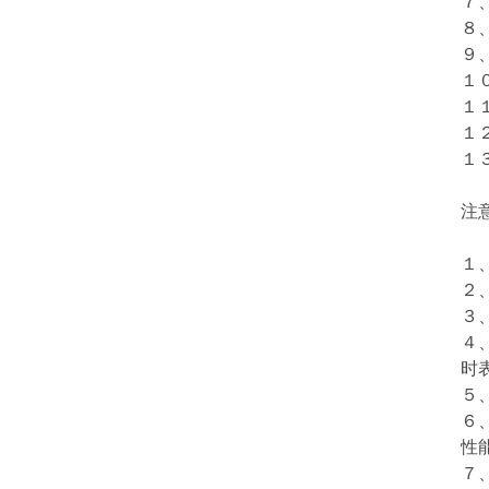
７
８
９
１
１
１
１
注
１
２
３
４
时
５
６
性
７