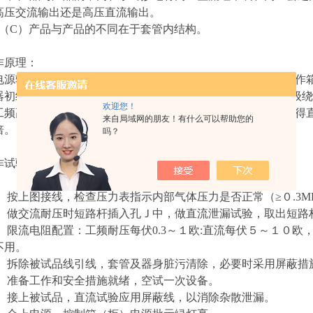
高压交流输出还是高压直流输出。
、（C）产品与产品的不同在于套管内结构。
作原理：
电源输入有过流自动脱扣及防止突发加压的零位连锁装置的操作
器初级绕组，根据电磁感应原理，在次级(高压)绕组按其与初级
欢迎您！
工频高压。此工频高压经高压硅堆整流及稳压电容器滤波可取得
来自局域网的朋友！有什么可以帮助您的
倍。
吗？
作试验方法：
、 按上图接线，检查压力表指示内部气体压力是否正常（≥０.3M
、 做交流耐压时短路杆插入孔Ｊ中，做直流泄漏试验，取出短路
、 限流电阻配置：工频耐压每伏0.3～１欧:直
可不用。
、 拆除被试品线引线，套管及器身脏污清除，必要时采用屏蔽措
、 准备工作和安全措施就绪，空试一次设备。
、 接上被试品，直流试验应用屏蔽线，以消除杂散泄漏。