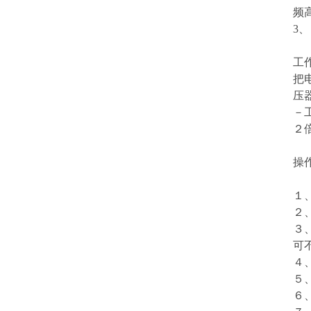
频
3
工
把
压
－
２
操
１
２
３
４
５
６