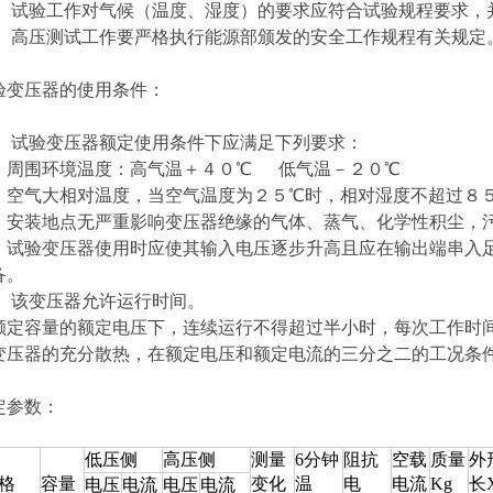
、 试验工作对气候（温度、湿度）的要求应符合试验规程要求，
、 高压测试工作要严格执行能源部颁发的安全工作规程有关规定
验变压器的使用条件：
、 试验变压器额定使用条件下应满足下列要求：
、周围环境温度：高气温＋４０℃ 低气温－２０℃
、空气大相对温度，当空气温度为２５℃时，相对湿度不超过８
、安装地点无严重影响变压器绝缘的气体、蒸气、化学性积尘，
、试验变压器使用时应使其输入电压逐步升高且应在输出端串入
备。
、 该变压器允许运行时间。
额定容量的额定电压下，连续运行不得超过半小时，每次工作时
变压器的充分散热，在额定电压和额定电流的三分之二的工况条
定参数：
低压侧
高压侧
测量
6分钟
阻抗
空载
质量
外
格
容量
变化
温
电
电流
Kg
长
电压
电流
电压
电流