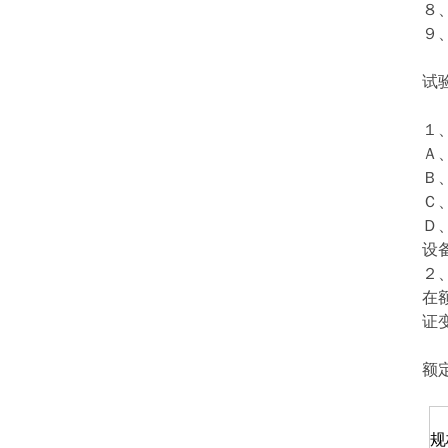
８
９
试
１
Ａ
Ｂ
Ｃ
Ｄ
设
２
在
证
额
规