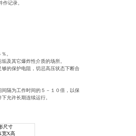
并作记录。
。
５％。
污垢及其它爆炸性介质的场所。
足够的保护电阻，切忌高压状态下断合
间间隔为工作时间的５－１０倍，以保
件下允许长期连续运行。
形尺寸
Х宽Х高