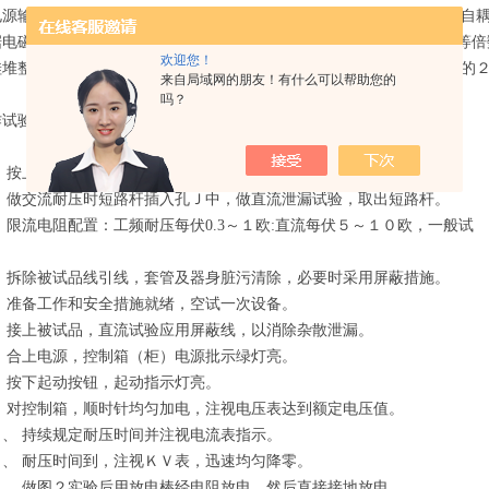
电源输入有过流自动脱扣及防止突发加压的零位连锁装置的操作箱，经自
据电磁感应原理，在次级(高压)绕组按其与初级绕组匝数之比可获得同等
欢迎您！
硅堆整流及稳压电容器滤波可取得直流高压，其幅值是工频高压有效值的
来自局域网的朋友！有什么可以帮助您的
吗？
作试验方法：
、
按上图接线，检查压力表指示内部气体压力是否正常（
≥
０
.3MPA
）
、
做交流耐压时短路杆插入孔Ｊ中，做直流泄漏试验，取出短路杆。
、
限流电阻配置：工频耐压每伏
0.3
～
１欧:直流每伏５
～１０欧
。
、
拆除被试品线引线，套管及器身脏污清除，必要时采用屏蔽措施。
、
准备工作和安全措施就绪，空试一次设备。
、
接上被试品，直流试验应用屏蔽线，以消除杂散泄漏。
、
合上电源，控制箱（柜）电源批示绿灯亮。
、
按下起动按钮，起动指示灯亮。
、
对控制箱，顺时针均匀加电，注视电压表达到额定电压值。
０、
持续规定耐压时间并注视电流表指示。
１、
耐压时间到，注视ＫＶ表，迅速均匀降零。
２、
做图２实验后用放电棒经电阻放电，然后直接接地放电。