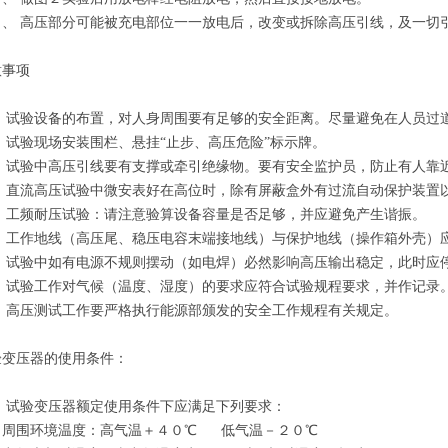
３、
高压部分可能被充电部位一一放电后，改变或拆除高压引线，及一
意事项
、
试验设备的布置，对人身周围要有足够的安全距离。尽量避免在人员过
、
试验现场安装围栏、悬挂“止步、高压危险”标示牌。
、
试验中高压引线要有支撑或牵引绝缘物。要有安全监护员，防止有人靠
、
直流高压试验中微安表好在高位时，除有屏蔽盒外有过流自动保护装置
、
工频耐压试验：请注意验算设备容量是否足够，并应避免产生谐振。
、
工作地线（高压尾、稳压电容末端接地线）与保护地线（操作箱外壳）
、
试验中如有电源不规则摆动（如电焊）必然影响高压输出稳定，此时应
、
试验工作对气候（温度、湿度）的要求应符合试验规程要求，并作记录
、
高压测试工作要严格执行能源部颁发的安全工作规程有关规定。
验变压器的使用条件
：
、
试验变压器额定使用条件下应满足下列要求：
、周围环境温度：高气温＋４０
℃
低气温－２０
℃