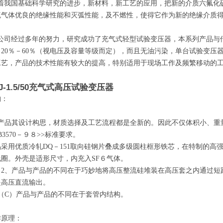
着我国基础科学研究的进步，新材料，新工艺的应用，把新的介质六氟化
硫气体优良的绝缘性能和灭弧性能，及不燃性，使得它作为新的绝缘介质
公司经过多年的努力，研究成功了充气式轻型试验变压器，本系列产品与
20％－60％（视电压及容量等级而定），而且无油污染，单台试验变压器
工艺，产品的技术性能有较大的提高，特别适用于现场工作及频繁移动的工
J-1.5/50充气式高压试验变压器
构
：
、产品其设计构思，材质选择及工艺流程都是全新的。因此不仅体积小、重
B3570－９８
>>
标准要求。
品采用优质冷轧DQ－151取向硅钢片叠成多级圆柱框形铁芯，在特制的高
线圈。外壳是适形尺寸，内充入SF６气体。
、产品与产品的不同在于巧妙地将高压整流硅堆装在高压套之内通过短
是高压直流输出。
（C）产品与产品的不同在于套管内结构。
作原理
：