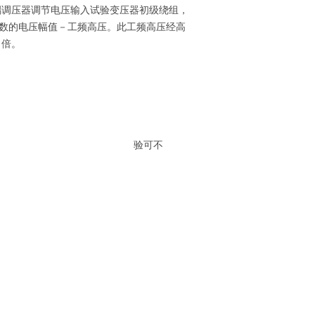
耦调压器调节电压输入试验变压器初级绕组，
倍数的电压幅值－工频高压。此工频高压经高
２倍。
，一般试 验可不