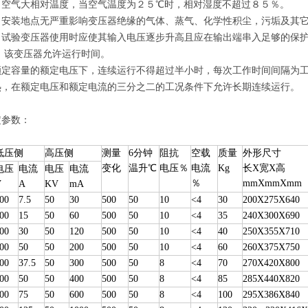
、空气大相对温度，当空气温度为２５
℃
时，相对湿度不超过８５％。
、安装地点无严重影响变压器绝缘的气体、蒸气、化学性积尘，污垢及其
、试验变压器使用时应使其输入电压逐步升高且应在输出端串入足够的保
、
该变压器允许运行时间。
额定容量的额定电压下，连续运行不得超过半小时，每次工作时间间隔为
热，在额定电压和额定电流的三分之二的工况条件下允许长期连续运行。
定参数：
低压侧
高压侧
测量
6分钟
阻抗
空载
质量
外形尺寸
变化
温升℃
电压％
电流
K
g
长Х宽Х高
电压
电流
电压
电流
％
mm
Х
mm
Х
mm
V
A
KV
m
A
00
7.5
50
30
500
50
10
<4
30
200
Х
275
Х
640
00
15
50
60
500
50
10
<4
35
240
Х
300
Х
690
00
30
50
120
500
50
10
<4
40
250
Х
355
Х
710
00
50
50
200
500
50
10
<4
60
260
Х
375
Х
750
00
37.5
50
300
500
50
8
<4
70
270
Х
420
Х
800
00
50
50
400
500
50
8
<4
85
285
Х
440
Х
820
00
75
50
600
500
50
8
<4
100
295
Х
386
Х
840