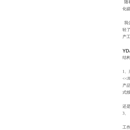
随
化
我
轻了
产
YD
结
1
<<
J
产
式
2
还
3、
工