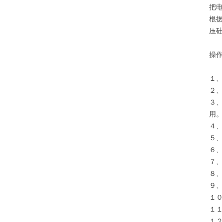
把
根
压
操
１
２
３
用
４
５
６
７
８
９
１
１
１