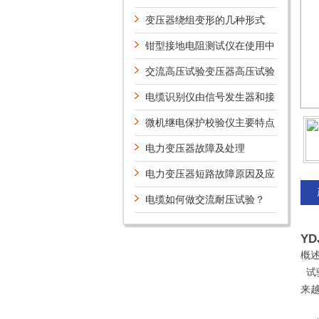
范围
变压器绕组变形的几种形式
钳型接地电阻测试仪在使用中
应该注意些什么问题？
交流高压试验变压器高压试验
主要内容有哪些？
电缆识别仪由信号发生器和接
收识别钳及指示表三部分组成
微机继电保护校验仪主要特点
电力变压器故障及处理
电力变压器短路故障原因及应
对策略
电缆如何做交流耐压试验？
YD
概
试
来