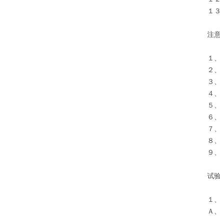
１
注
１
２
３
４
５
６
７
８
９
试
１
Ａ