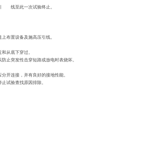
切引 线至此一次试验终止。
道上布置设备及施高压引线。
近和从底下穿过。
以防止突发性击穿短路或放电时表烧坏。
应分开连接，并有良好的接地性能。
停止试验查找原因排除。
。