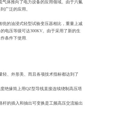
硫气体推向了电力设备的应用领域。由于六氟
得到广泛的应用。
传统的油浸式轻型试验变压器相比，重量上减
的电压等级可达300KV。由于采用了新的生
作条件下使用.
询
量轻、外形美、而且各项技术指标都达到了
强度绝缘筒上用QZ型导线直接连续绕制高压塔
路杆的插入和抽出可变换是工频高压交流输出