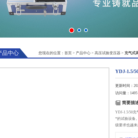
产品中心
您现在的位置：
首页
>
产品中心
>
高压试验变压器
>
充气式
YDJ-1.
更新时间：2025
访问量：1495
简要描
YDJ-1.5
*的试验设备
级要求也越来
重量上还是在