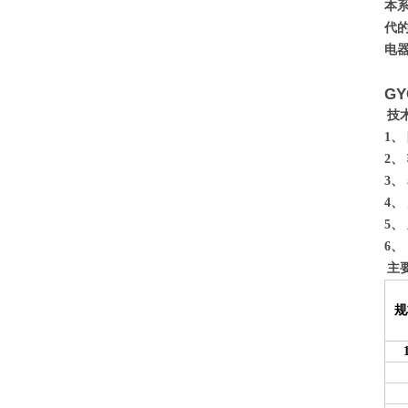
本
代
电
G
技
1、
2、
3、
4、
5、
6、
主
规