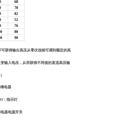
0
68
0
78
0
82
0
52
0
76
00
80
00
90
，即可获得输出高压从零伏连续可调到额定的高
改变输入电压，从而获得不同值的直流高压输
2）
继电器
3：指示灯
器电源开关