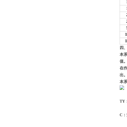
1
1
四
本
值
在
出
本
T
C