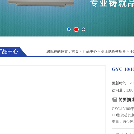
产品中心
您现在的位置：
首页
>
产品中心
>
高压试验变压器
>
干
GYC-10
更新时间：2025
访问量：1383
简要描
GYC-10/
CD型铁芯的
重量，减少体
削弱了漏磁而