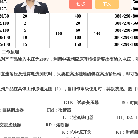
10/50
10
200
380×290×50
15/50
15
300
380×290×80
2000
20/50
20
400
380×290×80
2/100
2
20
300×270×56
5/100
5
60
380×290×80
100
140
0/100
10
100
380×290×10
5/100
15
150
380×290×10
、
工作原理
系列产产品输入电压为200V，利用电磁感应原理根据需要改变输入电压
。
作直流耐压及泄露电流测试时，只要把高压硅堆旋装在高压输出端，即可
。
系列产品在具体工作原理见图（1），当用作串级使用时，其接线见。图（
GTB：试验变压器 JS：时间
Y：自藕调压器 FM：报警器
LJ：过流继电器 D1、D2、D
：交流接触器 RD：熔断器
K：总电源开关 K1：时间继电