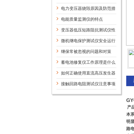
电力变压器烧毁原因及防范措
施
电能质量监测仪的特点
变压器低压短路阻抗测试仪性
能指标
微机继电保护测试仪安全运行
的注意事项
继保常被忽视的问题和对策
蓄电池修复仪工作原理是什么
如何正确使用直流高压发生器
呢？
接触回路电阻测试仪注意事项
说明
G
产
本
明
路