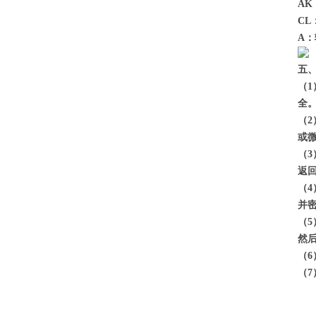
A
C
A
五
（
全
（
或
（
返
（
并
（
然
（
（