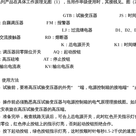
系列产品在具体工作原理见图（1），当用作串级使用时，其接线见。图（
GTB：试验变压器 JS：时间
Y：自藕调压器 FM：报警器
LJ：过流继电器 D1、D2、D
：交流接触器 RD：熔断器
K：总电源开关 K1：时间继电
K：调压器回零限位开关 AQ：起动按钮
L：高压硅堆 AT：停止按钮
：输出电流表 KV:输出电压表
、
使用方法
1）试验前，要将高压试验变压器的外壳“ ”端，电源控制箱的接地端“ 
。
2）操作前必须熟悉高压试验变压器与电源控制箱的电气原理理接线图。如
微安表旋在高压试验变压器的高压端。
3）准备完毕，检查线路无误后，可合上总电源开关，此时红色开关指示灯
回零位，红色停止按钮上的指示灯亮，否则起动按钮拒绝合作。
4）按下起动按钮，绿色按钮指示灯亮，这时按顺时针每秒1.5-2千伏的速