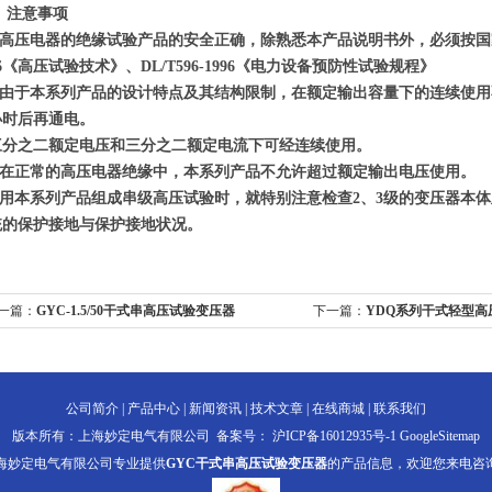
、
注意事项
高压电器的绝缘试验产品的安全正确，除熟悉本产品说明书外，必须按国家有
96《高压试验技术》、DL/T596-1996《电力设备预防性试验规程》
由于本系列产品的设计特点及其结构限制，在额定输出容量下的连续使用
小时后再通电。
三分之二额定电压和三分之二额定电流下可经连续使用。
在正常的高压电器绝缘中，本系列产品不允许超过额定输出电压使用。
用本系列产品组成串级高压试验时，就特别注意检查2、3级的变压器本
统的保护接地与保护接地状况。
一篇：
GYC-1.5/50干式串高压试验变压器
下一篇：
YDQ系列干式轻型高
公司简介
|
产品中心
|
新闻资讯
|
技术文章
|
在线商城
|
联系我们
版本所有：上海妙定电气有限公司 备案号：
沪ICP备16012935号-1
GoogleSitemap
海妙定电气有限公司专业提供
GYC干式串高压试验变压器
的产品信息，欢迎您来电咨