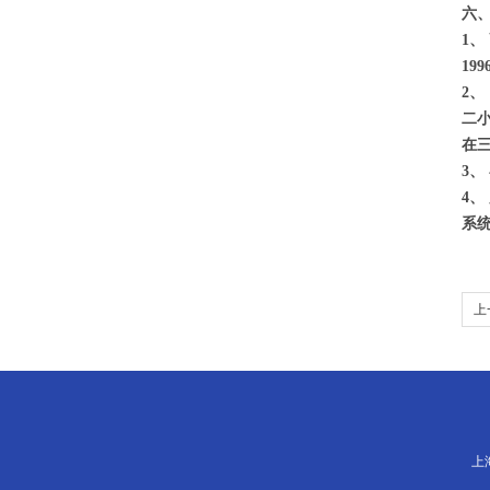
六
1、
19
2、
二
在
3、
4、
系
上
上