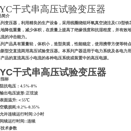
GYC干式串高压试验变压器
品简介
系列变压器，利用精良的生产设备，采用线圈绕组环氧真空浇注及CD型铁
显地降低重量，减少体积，在质量上提高了绝缘强度和抗湿程度，并有效
电流的冲击能力。
系列产品具有重量轻，体积小，造型美观，性能稳定，使用携带方便等特
的新型交直流两用高压试验变压器。本系列产器适用于电力系统及各电力
器产品的直流高压小电流的各种电压系统或装置中的高压电源。
GYC干式串高压试验变压器
术指标
阻抗电压：4.5%-8%
输出电压波形:正弦波
表面温升:＜55℃
空载损耗:0.2%-0.35%
允许连续运行时间:2小时
间续运行时间::连续
要技术参数