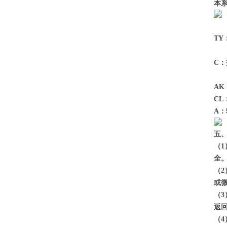
本
T
C
A
C
A
五
（
全
（
或
（
返
（