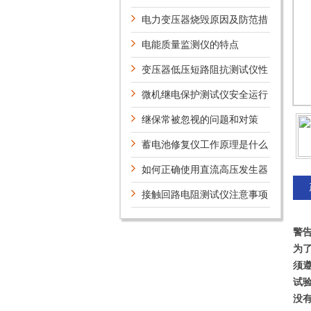
电力变压器烧毁原因及防范措
施
电能质量监测仪的特点
变压器低压短路阻抗测试仪性
能指标
微机继电保护测试仪安全运行
的注意事项
继保常被忽视的问题和对策
蓄电池修复仪工作原理是什么
如何正确使用直流高压发生器
呢？
接触回路电阻测试仪注意事项
说明
警
为
须
试
没