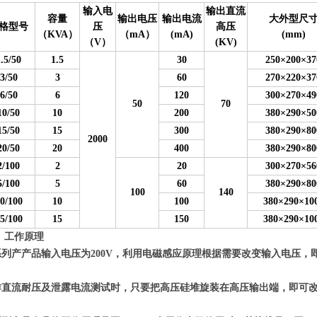
输入电
输出直流
容量
输出电压
输出电流
大外型尺
格型号
压
高压
（KVA）
（mA）
(mA)
(mm)
（V）
(KV)
.5/50
1.5
30
250×200×37
3/50
3
60
270×220×37
6/50
6
120
300×270×49
50
70
10/50
10
200
380×290×50
15/50
15
300
380×290×80
2000
20/50
20
400
380×290×80
2/100
2
20
300×270×56
5/100
5
60
380×290×80
100
140
0/100
10
100
380×290×10
5/100
15
150
380×290×10
、
工作原理
系列产产品输入电压为200V，利用电磁感应原理根据需要改变输入电压
。
作直流耐压及泄露电流测试时，只要把高压硅堆旋装在高压输出端，即可
。