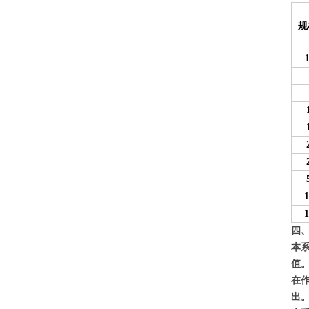
规
1
1
1
四
本
值
在
出