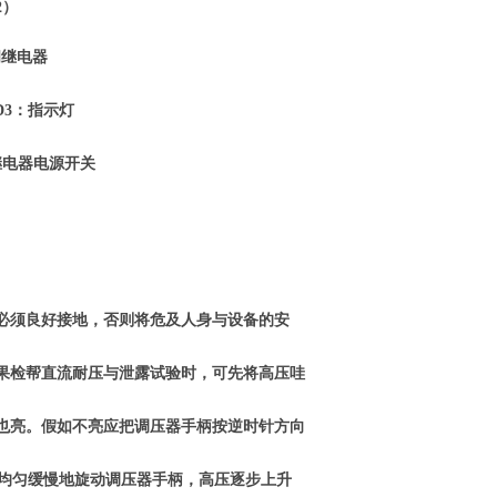
2）
继电器
3：指示灯
器电源开关
”必须良好接地，否则将危及人身与设备的安
果检帮直流耐压与泄露试验时，可先将高压哇
也亮。假如不亮应把调压器手柄按逆时针方向
度均匀缓慢地旋动调压器手柄，高压逐步上升