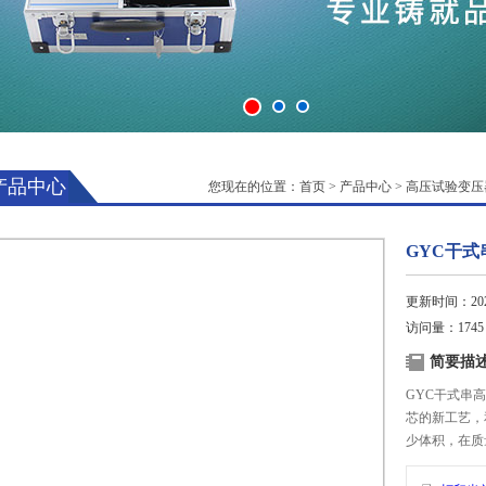
产品中心
您现在的位置：
首页
>
产品中心
>
高压试验变压
GYC干
更新时间：2025
访问量：1745
简要描
GYC干式串
芯的新工艺，
少体积，在质
磁而大大加强