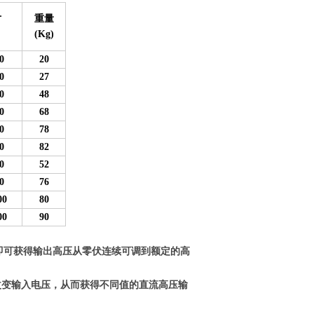
寸
重量
(Kg)
0
20
0
27
0
48
0
68
0
78
0
82
0
52
0
76
00
80
00
90
，即可获得输出高压从零伏连续可调到额定的高
改变输入电压，从而获得不同值的直流高压输