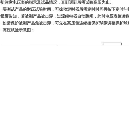
密切注意电压表的指示及试品情况，直到调到所需试验高压为止。
5）要测试产品的耐压试验时间，可拔动定时器所需定时时间再按下定时与
后报警告知，若被测产品被击穿，过流继电器自动跳闸，此时电压表值读
6）如需保护被测产品免被击穿，可先在高压侧连续接保护球隙调整保护球放
7）高压试验示意图：