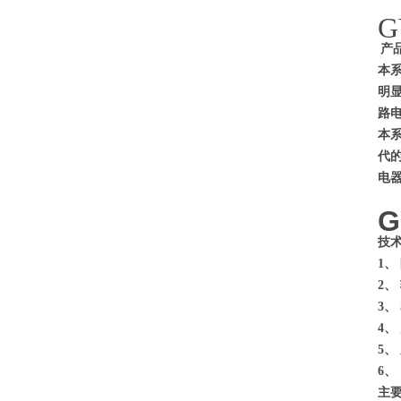
产
本
明
路
本
代
电
技
1、
2、
3、
4、
5、
6、
主