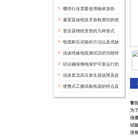
联谐振试验装置确保试验的准确
哪些行业需要使用轴承加热
性
器？
避雷器放电技术器检测仪的使
用注意事项
变压器绕组变形的几种形式
电缆耐压试验的方法以及优缺
点
浅谈绝缘电阻测试仪的功能特
性及使用前准备工作
试论确保继电保护可靠运行的
方法
浅谈直流高压发生器故障及处
理
便携式工频试验电源的特点及
参数
警
为
须
试
没