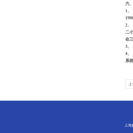
六
1、
19
2、
二
在
3、
4、
系
上
上海