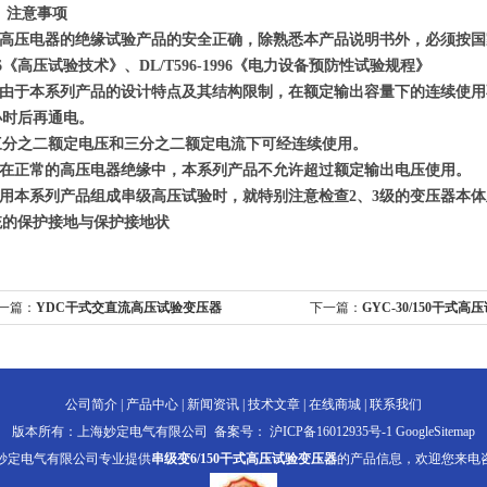
、
注意事项
高压电器的绝缘试验产品的安全正确，除熟悉本产品说明书外，必须按国家有
96《高压试验技术》、DL/T596-1996《电力设备预防性试验规程》
由于本系列产品的设计特点及其结构限制，在额定输出容量下的连续使用
小时后再通电。
三分之二额定电压和三分之二额定电流下可经连续使用。
在正常的高压电器绝缘中，本系列产品不允许超过额定输出电压使用。
用本系列产品组成串级高压试验时，就特别注意检查2、3级的变压器本
统的保护接地与保护接地状
一篇：
YDC干式交直流高压试验变压器
下一篇：
GYC-30/150干式
公司简介
|
产品中心
|
新闻资讯
|
技术文章
|
在线商城
|
联系我们
版本所有：上海妙定电气有限公司 备案号：
沪ICP备16012935号-1
GoogleSitemap
妙定电气有限公司专业提供
串级变6/150干式高压试验变压器
的产品信息，欢迎您来电