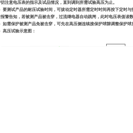
密切注意电压表的指示及试品情况，直到调到所需试验高压为止。
5）要测试产品的耐压试验时间，可拔动定时器所需定时时间再按下定时与
后报警告知，若被测产品被击穿，过流继电器自动跳闸，此时电压表值读
6）如需保护被测产品免被击穿，可先在高压侧连续接保护球隙调整保护球放
7）高压试验示意图：