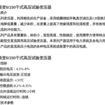
级变6/150干式高压试验变压器
品简介
系列变压器，利用精良的生产设备，采用线圈绕组环氧真空浇注及CD型铁
显地降低重量，减少体积，在质量上提高了绝缘强度和抗湿程度，并有效
电流的冲击能力。
系列产品具有重量轻，体积小，造型美观，性能稳定，使用携带方便等特
的新型交直流两用高压试验变压器。本系列产器适用于电力系统及各电力
器产品的直流高压小电流的各种电压系统或装置中的高压电源。
级变6/150干式高压试验变压器
术指标
阻抗电压：4.5%-8%
输出电压波形:正弦波
表面温升:＜55℃
空载损耗:0.2%-0.35%
允许连续运行时间:2小时
间续运行时间::连续
要技术参数