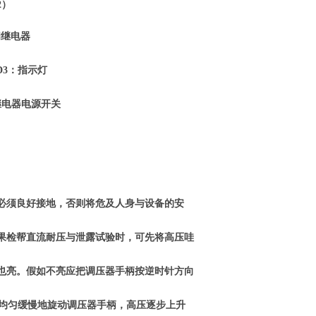
2）
继电器
3：指示灯
器电源开关
”必须良好接地，否则将危及人身与设备的安
果检帮直流耐压与泄露试验时，可先将高压哇
也亮。假如不亮应把调压器手柄按逆时针方向
度均匀缓慢地旋动调压器手柄，高压逐步上升