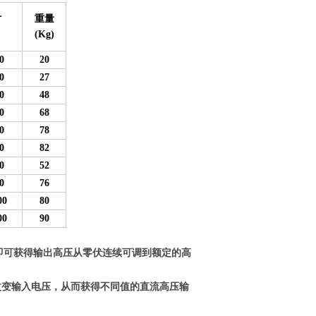
寸
重量
(Kg)
0
20
0
27
0
48
0
68
0
78
0
82
0
52
0
76
00
80
00
90
，即可获得输出高压从零伏连续可调到额定的高
改变输入电压，从而获得不同值的直流高压输