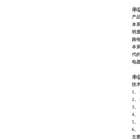
串
产
本
明
路
本
代
电
串
技
1、
2、
3、
4、
5、
6、
主