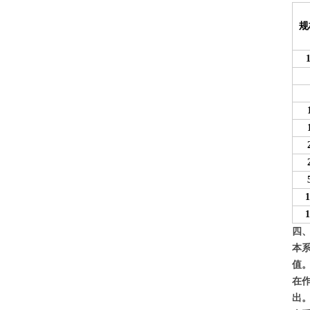
规
1
1
1
四
本
值
在
出