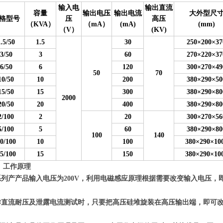
输入电
输出直流
容量
输出电压
输出电流
大外型尺
格型号
压
高压
（KVA）
（mA）
(mA)
(mm)
（V）
(KV)
.5/50
1.5
30
250×200×37
3/50
3
60
270×220×37
6/50
6
120
300×270×49
50
70
10/50
10
200
380×290×50
15/50
15
300
380×290×80
2000
20/50
20
400
380×290×80
2/100
2
20
300×270×56
5/100
5
60
380×290×80
100
140
0/100
10
100
380×290×10
5/100
15
150
380×290×10
、
工作原理
系列产产品输入电压为200V，利用电磁感应原理根据需要改变输入电压
。
作直流耐压及泄露电流测试时，只要把高压硅堆旋装在高压输出端，即可
。