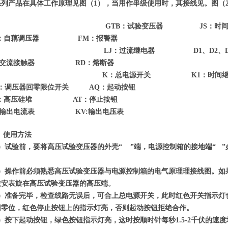
系列产品在具体工作原理见图（1），当用作串级使用时，其接线见。图（
GTB：试验变压器 JS：时间
Y：自藕调压器 FM：报警器
LJ：过流继电器 D1、D2、D
：交流接触器 RD：熔断器
K：总电源开关 K1：时间继电
K：调压器回零限位开关 AQ：起动按钮
L：高压硅堆 AT：停止按钮
：输出电流表 KV:输出电压表
、
使用方法
1）试验前，要将高压试验变压器的外壳“ ”端，电源控制箱的接地端“ 
。
2）操作前必须熟悉高压试验变压器与电源控制箱的电气原理理接线图。如
微安表旋在高压试验变压器的高压端。
3）准备完毕，检查线路无误后，可合上总电源开关，此时红色开关指示灯
回零位，红色停止按钮上的指示灯亮，否则起动按钮拒绝合作。
4）按下起动按钮，绿色按钮指示灯亮，这时按顺时针每秒1.5-2千伏的速