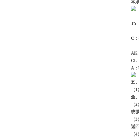
本
T
C
A
C
A
五
（
全
（
或
（
返
（