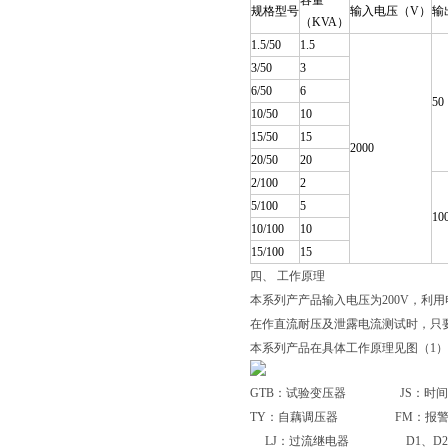
容量
规格型号
输入电压（V）
输
（KVA）
1.5/50
1.5
3/50
3
6/50
6
50
10/50
10
15/50
15
2000
20/50
20
2/100
2
5/100
5
10
10/100
10
15/100
15
四、 工作原理
本系列产产品输入电压为200V，利
在作直流耐压及泄露电流测试时，只
本系列产品在具体工作原理见图（1
GTB：试验变压器 JS：时间
TY：自藕调压器 FM：报警
LJ：过流继电器 D1、D2、