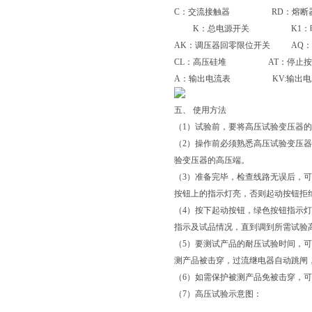
C：交流接触器 RD：熔断
K：总电源开关 K1：时间
AK：调压器回零限位开关 AQ：
CL：高压硅堆 AT：停止按
A：输出电流表 KV:输出电
五、 使用方法
（1）试验前，要将高压试验变压器的
（2）操作前必须熟悉高压试验变压
验变压器的高压端。
（3）准备完毕，检查线路无误后，
按钮上的指示灯亮，否则起动按钮拒
（4）按下起动按钮，绿色按钮指示灯
指示及试品情况，直到调到所需试验
（5）要测试产品的耐压试验时间，
测产品被击穿，过流继电器自动跳闸
（6）如需保护被测产品免被击穿，可
（7）高压试验示意图：