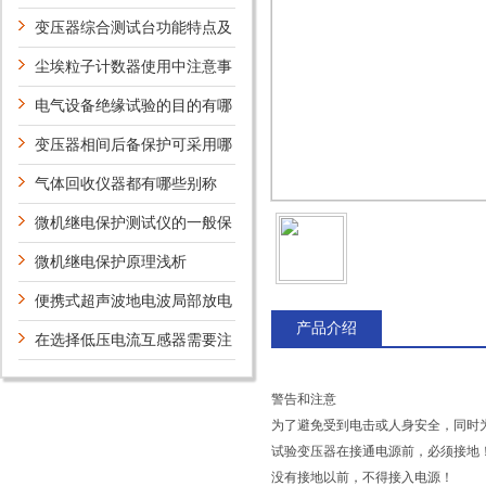
变压器综合测试台功能特点及
用途
尘埃粒子计数器使用中注意事
项是什么？
电气设备绝缘试验的目的有哪
些
变压器相间后备保护可采用哪
些方案？
气体回收仪器都有哪些别称
微机继电保护测试仪的一般保
护措施
微机继电保护原理浅析
便携式超声波地电波局部放电
产品介绍
云检测仪具体的作用是什么？
在选择低压电流互感器需要注
意的问题有哪些？
警告和注意
为了避免受到电击或人身安全，同时
试验变压器在接通电源前，必须接地
没有接地以前，不得接入电源！