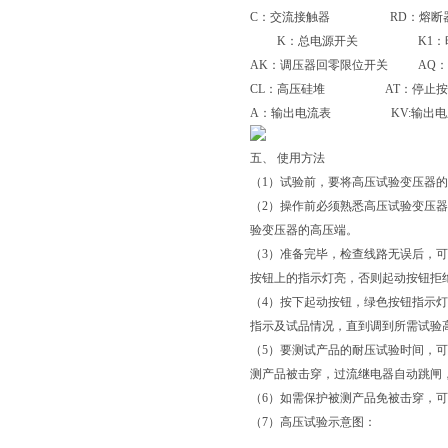
C：交流接触器 RD：熔断
K：总电源开关 K1：时间
AK：调压器回零限位开关 AQ：
CL：高压硅堆 AT：停止按
A：输出电流表 KV:输出电
五、 使用方法
（1）试验前，要将高压试验变压器的
（2）操作前必须熟悉高压试验变压
验变压器的高压端。
（3）准备完毕，检查线路无误后，
按钮上的指示灯亮，否则起动按钮拒
（4）按下起动按钮，绿色按钮指示灯
指示及试品情况，直到调到所需试验
（5）要测试产品的耐压试验时间，
测产品被击穿，过流继电器自动跳闸
（6）如需保护被测产品免被击穿，可
（7）高压试验示意图：