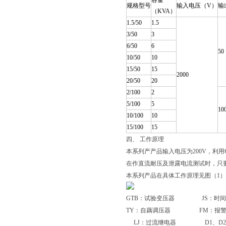
容量
规格型号
输入电压（V）
输
（KVA）
1.5/50
1.5
3/50
3
6/50
6
50
10/50
10
15/50
15
2000
20/50
20
2/100
2
5/100
5
10
10/100
10
15/100
15
四、 工作原理
本系列产产品输入电压为200V，利
在作直流耐压及泄露电流测试时，只
本系列产品在具体工作原理见图（1
GTB：试验变压器 JS：时间
TY：自藕调压器 FM：报警
LJ：过流继电器 D1、D2、