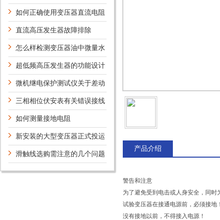
如何正确使用变压器直流电阻
测试仪Z安全？
直流高压发生器故障排除
怎么样检测变压器油中微量水
分的状态
超低频高压发生器的功能设计
特性有哪些？
微机继电保护测试仪关于差动
试验操作方法简介
三相相位伏安表有关错误接线
的判断说明
如何测量接地电阻
新安装的大型变压器正式投运
产品介绍
前,为何要做冲击试验?
滑触线选购需注意的几个问题
警告和注意
为了避免受到电击或人身安全，同时
试验变压器在接通电源前，必须接地
没有接地以前，不得接入电源！