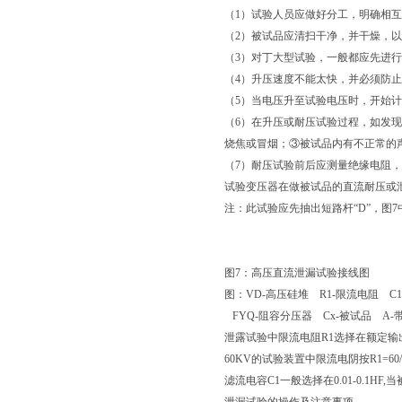
（1）试验人员应做好分工，明确相
（2）被试品应清扫干净，并干燥，
（3）对丁大型试验，一般都应先进
（4）升压速度不能太快，并必须防
（5）当电压升至试验电压时，开始计时
（6）在升压或耐压试验过程，如发
烧焦或冒烟；③被试品内有不正常的
（7）耐压试验前后应测量绝缘电阻
试验变压器在做被试品的直流耐压或
注：此试验应先抽出短路杆“D”，图7
图7：高压直流泄漏试验接线图
图：VD-高压硅堆 R1-限流电阻 C
FYQ-阻容分压器 Cx-被试品 A
泄露试验中限流电阻R1选择在额定输
60KV的试验装置中限流电阴按R1=60
滤流电容C1一般选择在0.01-0.1H