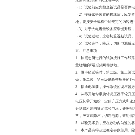
泄漏试验的操作及注意事项
（1）试验前应先检查被试品是否停
（2）接好试验装置的接线后，应复
地，要按安全规程中所规定的内容进
（3）对于大电容量设备应缓慢升压
（4）试验过程，应密切监视被试品
（5）试验完毕，降压，切断电源后
五、注意事项
1、按照您所进行的试验接好工作线
量绕组的F端必须可靠接地。
2、做串级试验时，第二级、第三级
壳，第二级、第三级试验变压器的外
3、接通电源前，操作系统的调压器必
4、从零开始匀带旋转调压器手轮升压
电压从零开始按一定的升压方式和速
升到您所需的额定试验电压，并密切
常，应立即降压，切断电源，查明情
5、试验完毕后，应在数秒内匀速的
6、本产品有得超过额定参数使用。