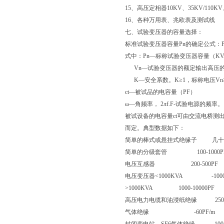
15、高压定相器10KV、35KV/110KV
16、各种万用表、兆欧表及测试线
七、试验变压器的容量选择：
标准试验变压器容量Pn的确定公式：Pn=K
式中：Pn—标称试验变压器容量（KV
Vn—试验变压器的额定输出高压的
K—安全系数。K≥1，标称电压Vn
ct—被试品的电容量（PF）
ω—角频率， 2лf.F-试验电源的频率。
被试设备的电容量ct可由交流电桥测
而定。典型数据如下：
简单的棒式或悬挂式绝缘子 几十
简单的分级套管 100-1000P
电压互感器 200-500PF
电压变压器<1000KVA -1000
>1000KVA 1000-10000PF
高压电力电缆和油浸纸绝缘 250-30
气体绝缘 -60PF/m