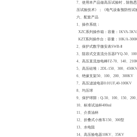
7、使用本产品做高压试验时，除熟悉
压试验技术》；《电气设备预防性试
六、配套产品
1、操作系统：
XZC系列操作箱：容量：1KVA-5KV
KZT系列操作台：容量：10K/A-300KV
2、保护式数字微安表SWB-Ⅱ
3、阻容式交直流分压器FYQ-50、100、
4、高压直流放电棒FZ-70、140、210
5、高压硅堆：2DL-150、300、450K
6、绝缘支架50、100、200、300KV
7、高压滤波电容0.01UF,40-100KV
8、均压球
9、保护球隙：Q-50、100、150、200、
10、标准试油杯400ml
11、介质油杯
12、折叠式小推车150、300型
13、水电阻
14、高压验电器10KV、35KV