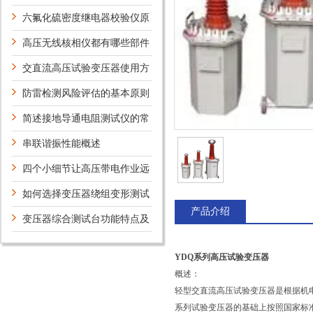
能介绍
六氟化硫密度继电器校验仪原
理是什么其功能特点有哪些
高压无线核相仪都有哪些部件
构成
交直流高压试验变压器使用方
法
防雷检测风险评估的基本原则
及勘查制度
简述接地导通电阻测试仪的常
见故障发生原因及解决方法
串联谐振性能概述
四个小细节让高压带电作业远
离危险
如何选择变压器绕组变形测试
产品介绍
仪？
变压器综合测试台功能特点及
用途
YDQ系列高压试验变压器
概述：
轻型交直流高压试验变压器是根据机
系列试验变压器的基础上按照国家标准《