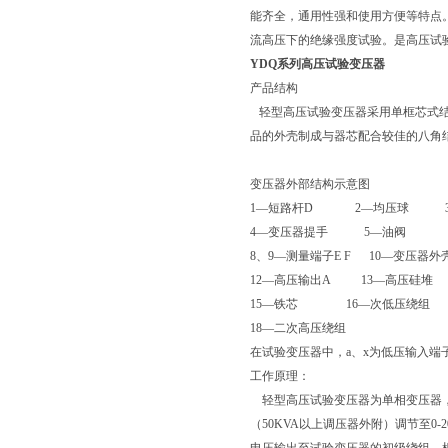
能齐全，通用性强和使用方便等特点
流高压下的绝缘强度试验。是高压试
YDQ系列高压试验变压器
产品结构
轻型高压试验变压器采用单框芯式结
品的外壳制成与器芯配合较佳的八角
变压器外部结构示意图
1—短路杆D 2—均压球 
4—变压器提手 5—油阀 6、
8、9—测量端子E F 10—变压器
12—高压输出A 13—高压硅堆
15—铁芯 16—次低压绕组 
18—二次高压绕组
在试验变压器中，a、x为低压输入端
工作原理：
轻型高压试验变压器为单相变压器，联结
（50KVA以上调压器外附）调节至0-20