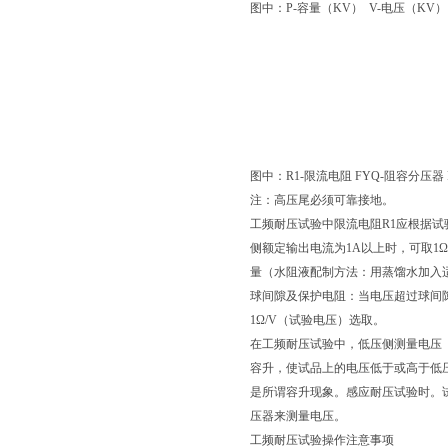
图中：P-容量（KV） V-电压（KV）
图中：R1-限流电阻 FYQ-阻容分压器
注：高压尾必须可靠接地。
工频耐压试验中限流电阻R1应根据试验变
侧额定输出电流为1A以上时，可取1
量（水阻液配制方法：用蒸馏水加入
球间隙及保护电阻：当电压超过球间隙
1Ω/V（试验电压）选取。
在工频耐压试验中，低压侧测量电压
容升，使试品上的电压低于或高于低
是所谓容升现象。感应耐压试验时。
压器来测量电压。
工频耐压试验操作注意事项