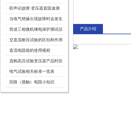
标
听声识故障 变压器直阻速测
仪简单故障处理
当电气绝缘出现故障时会发生
产品介绍
什么情况
简述三相微机继电保护测试仪
的系统功能
交直流耐压试验的区别和作用
直流电阻箱的使用规程
选购高压试验变压器产品时应
注意的事项
电气试验相关标准一览表
回路（接触）电阻小知识