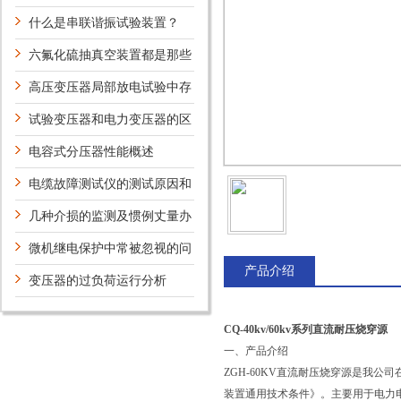
收识别钳及指示表三部分组成
什么是串联谐振试验装置？
六氟化硫抽真空装置都是那些
组成的，有哪些特点
高压变压器局部放电试验中存
在的问题
试验变压器和电力变压器的区
别体现在那些方面
电容式分压器性能概述
电缆故障测试仪的测试原因和
速成方法
几种介损的监测及惯例丈量办
法比较剖析
微机继电保护中常被忽视的问
产品介绍
题
变压器的过负荷运行分析
CQ-40kv/60kv系列直流耐压烧穿源
一、产品介绍
ZGH-60KV直流耐压烧穿源是我
装置通用技术条件》。主要用于电力