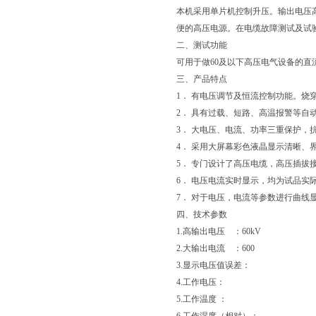
本机采用单片机控制升压。输出电压
便的高压电源。在电缆故障测试及试
二、测试功能
可用于做60及以下高压电气设备的
三、产品特点
1． 有电压调节及恒流控制功能。
2． 具有过载、短路、高温报警等自
3． 大电压、电流、功率三重保护，
4． 采用大屏幕彩色液晶显示清晰、
5． 专门设计了高压电缆，高压插拔
6． 电压电流实时显示，均为试品实
7． 对于电压，电流等参数进行曲线
四、技术参数
1.高输出电压 ：60kV
2.大输出电流 ：600
3.显示电压值误差：
4.工作电压：
5.工作温度 ：