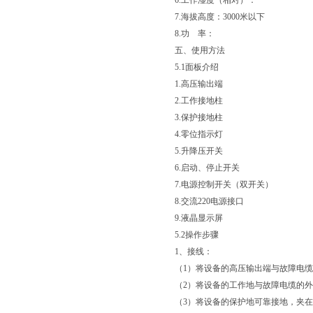
6.工作湿度（相对）：
7.海拔高度：3000米以下
8.功 率：
五、使用方法
5.1面板介绍
1.高压输出端
2.工作接地柱
3.保护接地柱
4.零位指示灯
5.升降压开关
6.启动、停止开关
7.电源控制开关（双开关）
8.交流220电源接口
9.液晶显示屏
5.2操作步骤
1、接线：
（1）将设备的高压输出端与故障电
（2）将设备的工作地与故障电缆的
（3）将设备的保护地可靠接地，夹