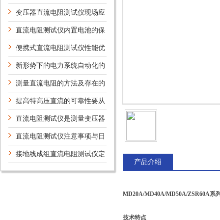
护保养方法介绍
变压器直流电阻测试仪现场应
用案例及意义
直流电阻测试仪内置电池的保
养
便携式直流电阻测试仪性能优
势
新形势下的电力系统自动化的
新技术及研究方向
测量直流电阻的方法及存在的
问题
提高特高压直流的可靠性要从
哪些方面考虑？
直流电阻测试仪是测量变压器
绕组理想设备
直流电阻测试仪注意事项与日
常维护
接地线成组直流电阻测试仪定
产品介绍
期维护保养方法的详细说明
MD20A/MD40A/MD50A/ZSR6
技术特点