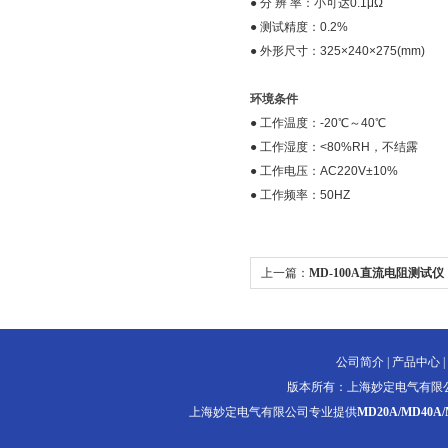
● 分 辨 率：小可达0.1μΩ
● 测试精度：0.2%
● 外形尺寸：325×240×275(mm)
环境条件
● 工作温度：-20℃～40℃
● 工作湿度：<80%RH，不结露
● 工作电压：AC220V±10%
● 工作频率：50HZ
上一篇：
MD-100A直流电阻测试仪
公司简介
|
产品中心
|
版本所有：上海妙定电气有限
上海妙定电气有限公司专业提供
MD20A/MD40