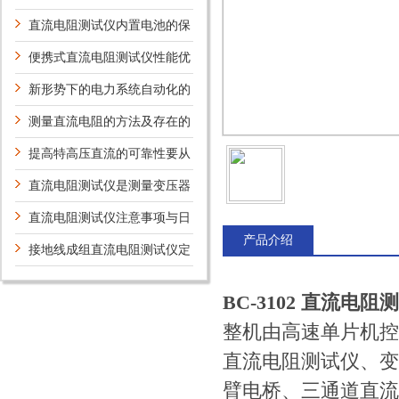
用案例及意义
直流电阻测试仪内置电池的保
养
便携式直流电阻测试仪性能优
势
新形势下的电力系统自动化的
新技术及研究方向
测量直流电阻的方法及存在的
问题
提高特高压直流的可靠性要从
哪些方面考虑？
直流电阻测试仪是测量变压器
绕组理想设备
直流电阻测试仪注意事项与日
产品介绍
常维护
接地线成组直流电阻测试仪定
期维护保养方法的详细说明
BC-3102 直流电阻
整机由高速单片机控
直流电阻测试仪、变
臂电桥、三通道直