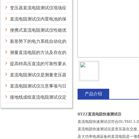
护保养方法介绍
变压器直流电阻测试仪现场应
用案例及意义
直流电阻测试仪内置电池的保
养
便携式直流电阻测试仪性能优
势
新形势下的电力系统自动化的
新技术及研究方向
测量直流电阻的方法及存在的
问题
提高特高压直流的可靠性要从
哪些方面考虑？
直流电阻测试仪是测量变压器
绕组理想设备
直流电阻测试仪注意事项与日
产品介绍
常维护
接地线成组直流电阻测试仪定
期维护保养方法的详细说明
HTZZ直流电阻快速测试仪
直流电阻快速测试仪符合DL/T845.
直流电阻快速测试仪是变压器在交接、
及大功率电感设备的直流电阻是一项费