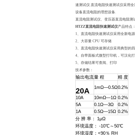
速测试仪.直流电阻快速测试仪采用全
设备直流电阻的理想设备.
直流电阻测试仪、变压器直流电阻测
HTZZ直流电阻快速测试仪
产品特点
1、直流电阻快速测试仪采用全新电
2、大容量 CPU 可存储
3、直流电阻快速测试仪采用典型的
4、自带面板式微型打印机，可汉化
5、存储结果可查阅、打印
技术参数：
输出电流
量 程
精 度
1mΩ—0.5Ω
0.2%
20A
10A
10mΩ—1Ω
0.2%
5A
0.1Ω—3Ω
0.2%
1A
0.5Ω—15Ω
0.2%
分 辨 率： 1μΩ
环境温度： -10℃～50℃
环境湿度：<90％ RH