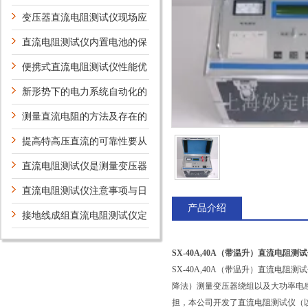
护保养方法介绍
变压器直流电阻测试仪现场应
用案例及意义
直流电阻测试仪内置电池的保
养
便携式直流电阻测试仪性能优
势
新形势下的电力系统自动化的
新技术及研究方向
测量直流电阻的方法及存在的
问题
提高特高压直流的可靠性要从
哪些方面考虑？
直流电阻测试仪是测量变压器
绕组理想设备
直流电阻测试仪注意事项与日
产品介绍
常维护
接地线成组直流电阻测试仪定
期维护保养方法的详细说明
SX-40A,40A（带温升）直流电阻测
SX-40A,40A（带温升）直流
降法）测量变压器绕组以及大功率电
担，本公司开发了直流电阻测试仪（