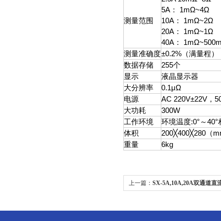
5A： 1mΩ~4Ω
测量范围
10A： 1mΩ~2Ω
20A： 1mΩ~1Ω
40A： 1mΩ~500
测量准确度
±0.2%（满量程）
数据存储
255个
显示
液晶显示器
大分辨率
0.1μΩ
电源
AC 220V±22V，5
大功耗
300W
工作环境
环境温度:0°～40°
体积
200╳400╳280（
重量
6kg
上一篇：
SX-5A,10A,20A双通