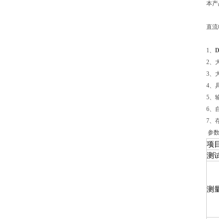
本产
直流
1、
2、
3、
4、
5、
6、
7、
参
项
测
测