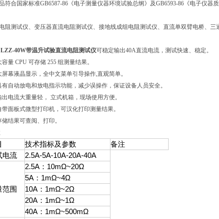
品符合国家标准GB6587-86《电子测量仪器环境试验总纲》及GB6593-86《电子仪
电阻测试仪、变压器直流电阻测试仪、接地线成组电阻测试仪、直流单双臂电桥、三
DLZZ-40W带温升试验直流电阻测试仪
可稳定输出40A直流电流，测试快速、稳定。
大容量 CPU 可存储 255 组测量结果。
大屏幕液晶显示，全中文菜单引导操作,直观简单。
具有自动放电和放电指示功能，减少误操作，保证设备人员安全。
输出电流大重量轻， 立式机箱，现场使用方便。
自带面板式微型打印机，可汉化打印测量结果。
存储结果可查阅、打印。
数
目
技术指标及参数
备注
试电流
2.5A-5A-10A-20A-40A
2.5A：10mΩ~20Ω
5A：1mΩ~4Ω
量范围
10A：1mΩ~2Ω
20A：1mΩ~1Ω
40A：1mΩ~500mΩ