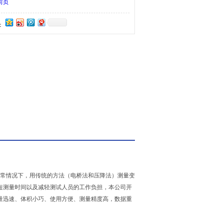
作负担，本公司开发了直流电阻快速测试仪（以下简
前页
：
通常情况下，用传统的方法（电桥法和压降法）测量变
短测量时间以及减轻测试人员的工作负担，本公司开
量迅速、体积小巧、使用方便、测量精度高，数据重