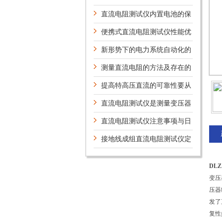
用案例及意义
直流电阻测试仪内置电池的保
养
便携式直流电阻测试仪性能优
势
新形势下的电力系统自动化的
新技术及研究方向
测量直流电阻的方法及存在的
问题
提高特高压直流的可靠性要从
哪些方面考虑？
直流电阻测试仪是测量变压器
绕组理想设备
直流电阻测试仪注意事项与日
常维护
接地线成组直流电阻测试仪定
期维护保养方法的详细说明
DL
变压
压器
发了
复性