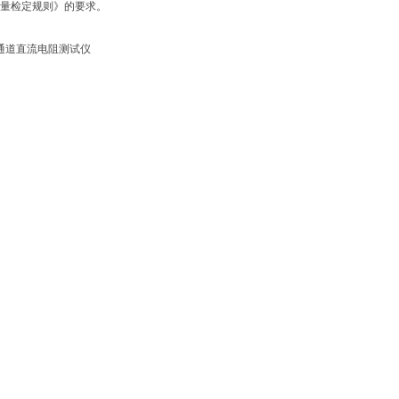
器质量检定规则》的要求。
通道直流电阻测试仪
询