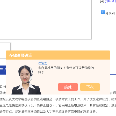
测试人员的工
打印当
称直阻仪）。
分享到
欢迎您！
来自局域网的朋友！有什么可以帮助您的
产品介绍
吗？
ZZ-40W带温升试验直流电阻测试仪
器绕组的直流电阻测试是变压器在交接、大修和改变分接开关后，*的试验项目。在
绕组以及大功率电感设备的直流电阻是一项费时费工的工作。为了改变这种状况，缩
直流电阻快速测试仪（以下简称直阻仪）。它采用全新电源技术，具有性能稳定，测
好等特点。是测量变压器绕组以及大功率电感设备直流电阻的理想设备。