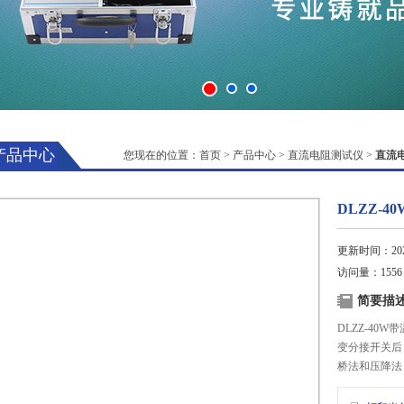
产品中心
您现在的位置：
首页
>
产品中心
>
直流电阻测试仪
>
直流
DLZZ-
更新时间：2025
访问量：1556
简要描
DLZZ-4
变分接开关后
桥法和压降法
一项费时费工