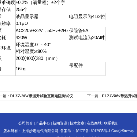
量准确度
±0.2%（满量程）±2个字
据存储
255个
示
液晶显示器
电阻显示为41/2位
分辨率
0.1μΩ
源
AC220V±22V，50Hz±2Hz
保险管5A
功耗
420W
测试电流为20A时
环境温度:0°～40°
作环境
相对湿度:≤80%
积
200╳400╳280（mm）
带配件
量
16kg
一篇：
DLZZ-20W带温升试验直流电阻测试仪
下一篇：
DLZZ-50W带温升
公司简介
|
产品中心
|
新闻资讯
|
技术文章
|
在线商城
|
联系我们
版本所有：上海妙定电气有限公司 备案号：
沪ICP备16012935号-1
GoogleSitemap