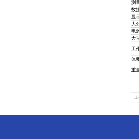
测
数
显
大
电
大
工
体
重
上