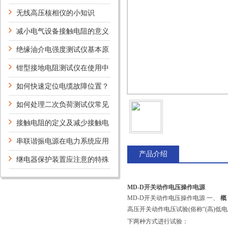
注意的事项
无线高压核相仪的小知识
减小电气设备接触电阻的意义
和方法
绝缘油介电强度测试仪基本原
理
钳型接地电阻测试仪在使用中
应该注意些什么问题？
如何快速定位电缆故障位置？
如何处理二次负荷测试仪常见
问题？
接触电阻的定义及减少接触电
阻措施
串联谐振电源在电力系统应用
产品介绍
中有哪些优点？
继电器保护装置应注意的特殊
问题及分析
MD-D开关动作电压操作电源
MD-D开关动作电压操作电源
一、
概
高压开关动作电压试验(俗称“(高)
下两种方式进行试验：