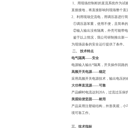
1、用现场控制柜的直流系统作为试
直接接地，将直接影响到现场整个直
2、利用现场交流电，用调压器进行
①调压器笨重，使用不便，且简单的
②输入输出没有隔离，外壳可能带电
鉴于以上情况，我公司研制推出新一
为现场设备的安全运行提供了条件。
二、 技术特点
电气隔离
——安全
电源输入输出*隔离，开关操作回路
高频开关电源
——稳定
采用高频开关电源技术，输出电压的
大功率直流源——可靠
产品瞬时电流达到20A，过流过压
美观
轻便
坚固——耐用
产品采用注塑箱结构，外形美观，小
境可靠工作。
三、
技术指标