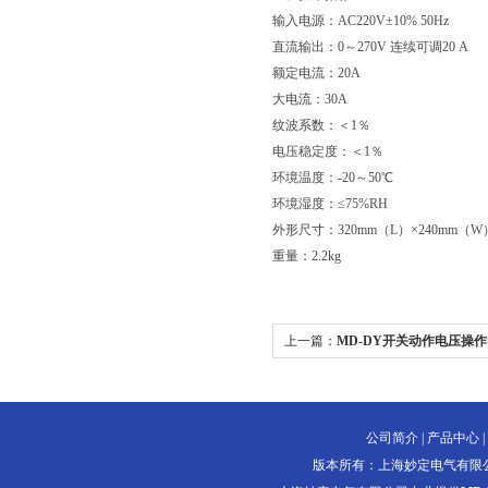
输入电源：AC220V±10% 50Hz
直流输出：0～270V 连续可调20 A
额定电流：20A
大电流：30A
纹波系数：＜1％
电压稳定度：＜1％
环境温度：-20～50℃
环境湿度：≤75%RH
外形尺寸：320mm（L）×240mm（W
重量：2.2kg
上一篇：
MD-DY开关动作电压操
公司简介
|
产品中心
|
版本所有：上海妙定电气有限