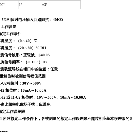
60°
1°
±3°
1-U2相位时电压输入回路阻抗：40KΩ
 工作误差
1 额定工作条件
)环境温度：（0～40）℃
)环境湿度：（20～80）% RH
)被测信号波形：正弦波、β=0.05
)被测信号频率：（50±0.5）Hz
)被测载流导线在钳口中的位置：任意
)测量相位时被测信号幅值范围
1-U2相位时：30V～500V
-I2 相位时：10mA～10.00A
-I2 或 I1-U2 相位时：10V～500V、10mA～10.00A
)外参比频率电磁场干扰：应避免
2 额定工作误差限
1.1 所述额定工作条件下，各被测量的额定工作误差限不超过相应基本误差限的