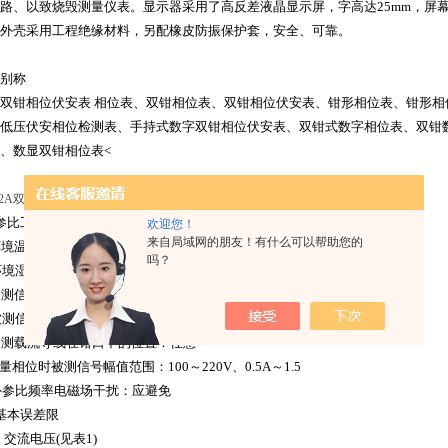
路、以致烧毁测量仪表。显示器采用了高反差液晶显示屏，字高达25mm，屏幕
外壳采用工程绝缘材料，另配橡皮防振保护套，安全、可靠。
别称
双钳相位伏安表 相位表、双钳相位表、双钳相位伏安表、钳形相位表、钳形
低压伏安相位检测表、手持式数字双钳相位伏安表、双钳式数字相位表、双钳
、数显双钳相位表<
产品参数 一、 基本误差
12A双钳相位伏安表
1 参比工作条件
欢迎您！
来自局域网的朋友！有什么可以帮助您的
环境温度：(23±5)℃
吗？
环境湿度：(45～75)% RH
)被测信号波形：正弦波、β=0.02
被测信号频率：(50±0.2)Hz
)被测载流导线在钳口中的位置：任意
)测量相位时被测信号幅值范围：100～220V、0.5A～1.5
)外参比频率电磁场干扰：应避免
2 基本误差限
.1 交流电压(见表1)