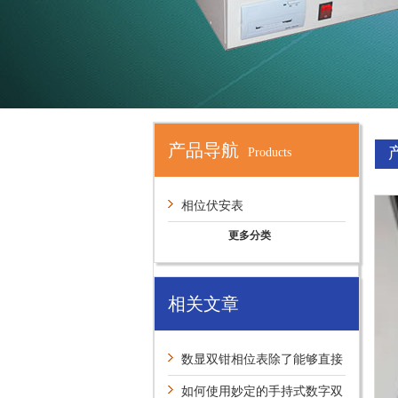
产品导航
Products
相位伏安表
更多分类
相关文章
数显双钳相位表除了能够直接
测量还有判断功能
如何使用妙定的手持式数字双