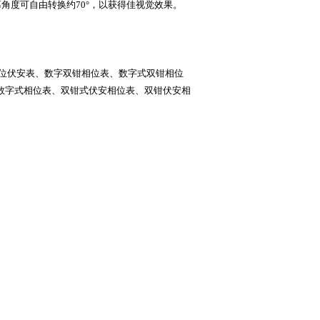
角度可自由转换约70°，以获得佳视觉效果。
相位伏安表、数字双钳相位表、数字式双钳相位
数字式相位表、双钳式伏安相位表、双钳伏安相
询