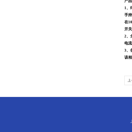
产品
1、
手持
在1
开关
2、
电流
3、
该相
上