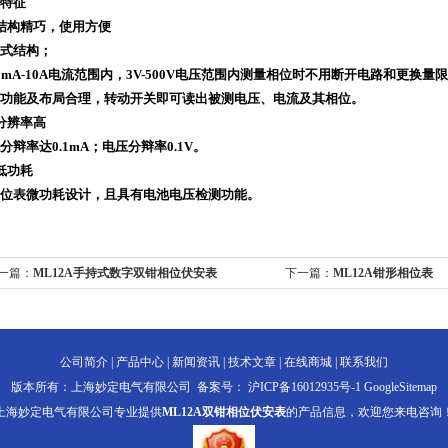
特征
结构精巧，使用方便
式结构；
0mA-10A电流范围内，3V-500V电压范围内测量相位时不用断开电路和更换量
功能及布局合理，转动开关即可读出被测电压、电流及其相位。
分辨率高
分辩率达0.1mA；电压分辩率0.1V。
低功耗
位表微功耗设计，且具有电池电压检测功能。
一篇：
ML12A手持式数字双钳相位伏安表
下一篇：
ML12A钳形相位表
公司简介
|
产品中心
|
新闻资讯
|
技术文章
|
在线商城
|
联系我们
版本所有：上海妙定电气有限公司 备案号：
沪ICP备16012935号-1
GoogleSitemap
上海妙定电气有限公司专业提供
ML12A双钳相位伏安表
的产品信息，欢迎您来电咨询