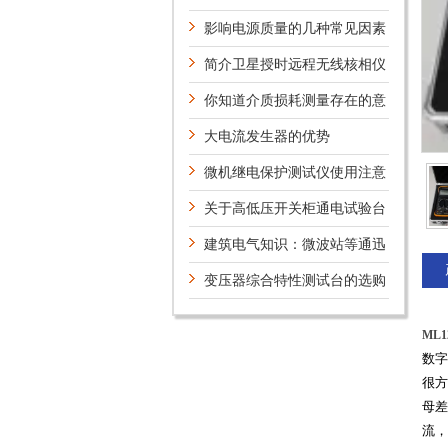
钳相位伏安表
影响电源质量的几种常见因素
及利弊
简介卫星授时远程无线核相仪
的工作原理
你知道介质损耗测量存在的意
义和方法吗？
大电流发生器的优势
微机继电保护测试仪使用注意
事项（下）
关于高低压开关柜通电试验台
的维修
建筑电气知识：微波站等通迅
枢纽建筑物的防雷规定
变压器综合特性测试台的选购
标准
ML
数字
很方
母差
流，