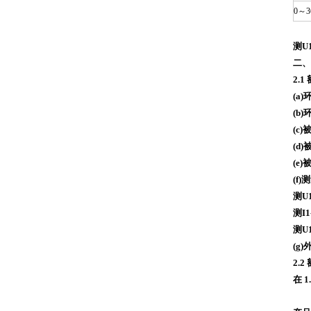
0～3
测U
二、
2.
(a
(b
(c
(d
(e
(f
测U
测I1
测U1
(g
2.
在 