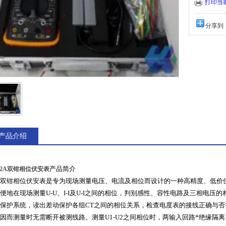
打印当
分享到
产品介绍
产品简介
12A双钳相位伏安表
双钳相位伏安表是专为现场测量电压、电流及相位而设计的一种高精度、低价
便地在现场测量U-U、I-I及U-I之间的相位，判别感性、容性电路及三相电
保护系统，读出差动保护各组CT之间的相位关系，检查电度表的接线正确与
因而测量时无需断开被测线路。测量U1-U2之间相位时，两输入回路*绝缘隔