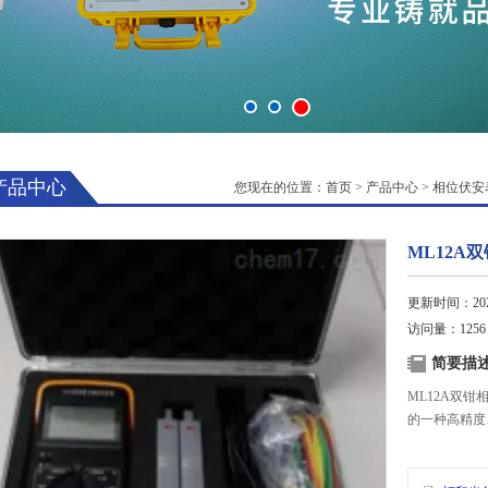
产品中心
您现在的位置：
首页
>
产品中心
>
相位伏安
ML12A
更新时间：2025
访问量：1256
简要描
ML12A双
的一种高精度