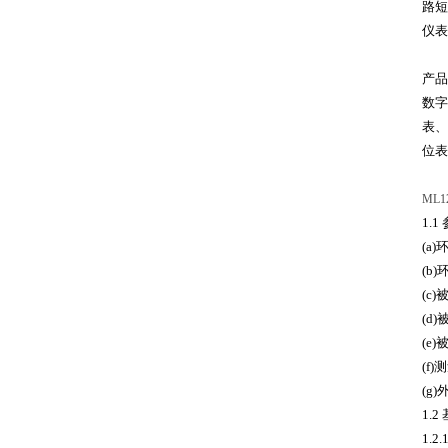
路短
仪表
产品
数字
表、
位表
ML
1.
(a)
(b)
(c
(d)
(e
(f
(g
1.
1.2