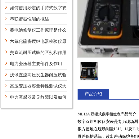
测量还有判断功能
如何使用妙定的手持式数字双
钳相位伏安表
串联谐振性能的概述
蓄电池修复仪工作原理是什么
六氟化硫密度继电器校验仪原
理是什么其功能特点有哪些
交直流耐压试验的区别和作用
电力变压器主要部件及作用
浅谈直流高压发生器耐压试验
注意事项
高压变压器容量特性测试仪大
产品介绍
大提高了工作效率
电力互感器常见故障以及如何
解决？
产品简介
ML12A 双钳式数字相位表
数字双钳相位伏安表是专为现场测
很方便地在现场测量U-U、I-I
母差保护系统，读出差动保护各组