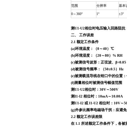
范围
分辨率
基本
0～360°
1°
±3°
测U1-U2相位时电压输入回路阻抗：
二、 工作误差
2.1 额定工作条件
(a)环境温度：（0～40）℃
(b)环境湿度：（20～80）% RH
(c)被测信号波形：正弦波、β=0.05
(d)被测信号频率：（50±0.5）Hz
(e)被测载流导线在钳口中的位置
(f)测量相位时被测信号幅值范围
测U1-U2相位时：30V～500V
测I1-I2 相位时：10mA～10.00A
测U1-I2 或 I1-U2 相位时：10V～5
(g)外参比频率电磁场干扰：应避免
2.2 额定工作误差限
在 1.1 所述额定工作条件下，