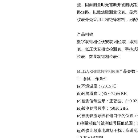
流，因而测量时无需断开被测线路。
路短路、以致烧毁测量仪表。显示器
仪表外壳采用工程绝缘材料，另配
产品别称
数字双钳相位伏安表 相位表、双
表、低压伏安相位检测表、手持式
位表、数显双钳相位表<
产品参数 
ML12A 双钳式数字相位表
1.1 参比工作条件
(a)环境温度：(23±5)℃
(b)环境湿度：(45～75)% RH
(c)被测信号波形：正弦波、β=0.02
(d)被测信号频率：(50±0.2)Hz
(e)被测载流导线在钳口中的位置
(f)测量相位时被测信号幅值范围：100
(g)外参比频率电磁场干扰：应避免
1.2 基本误差限