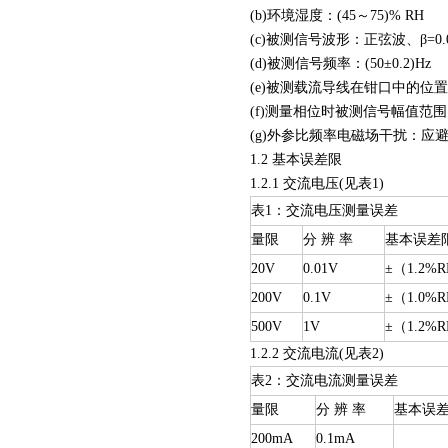
(b)环境湿度：(45～75)% RH
(c)被测信号波形：正弦波、β=0.
(d)被测信号频率：(50±0.2)Hz
(e)被测载流导线在钳口中的位
(f)测量相位时被测信号幅值范围：10
(g)外参比频率电磁场干扰：应
1.2 基本误差限
1.2.1 交流电压(见表1)
表1：交流电压测量误差
量限
分 辨 率
基本误差
20V
0.01V
±（1.2%
200V
0.1V
±（1.0%
500V
1V
±（1.2%
1.2.2 交流电流(见表2)
表2：交流电流测量误差
量限
分 辨 率
基本误
200mA
0.1mA