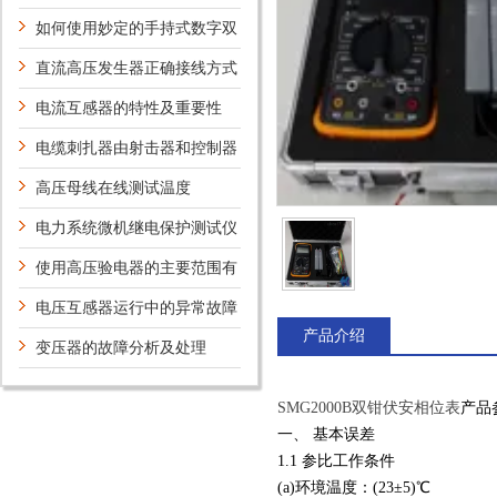
测量还有判断功能
如何使用妙定的手持式数字双
钳相位伏安表
直流高压发生器正确接线方式
电流互感器的特性及重要性
电缆刺扎器由射击器和控制器
两大部分组成
高压母线在线测试温度
电力系统微机继电保护测试仪
的作用
使用高压验电器的主要范围有
哪些
电压互感器运行中的异常故障
产品介绍
和解决方法
变压器的故障分析及处理
SMG2000B双钳伏安相位表
产品
一、 基本误差
1.1 参比工作条件
(a)环境温度：(23±5)℃