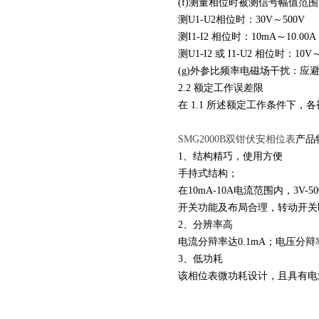
(f)测量相位时被测信号幅值范围
测U1-U2相位时：30V～500V
测I1-I2 相位时：10mA～10.00A
测U1-I2 或 I1-U2 相位时：10V
(g)外参比频率电磁场干扰：应
2.2 额定工作误差限
在 1.1 所述额定工作条件下
SMG2000B双钳伏安相位表
产品
1、结构精巧，使用方便
手持式结构；
在10mA-10A电流范围内，3
开关功能及布局合理，转动开关
2、分辨率高
电流分辩率达0.1mA；电压分辩率
3、低功耗
该相位表微功耗设计，且具有电