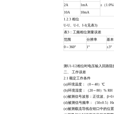
2A
1mA
±（1.0
10A
10mA
1.2.3 相位
U-U、U-I、I-I(见表3)
表3：工频相位测量误差
范围
分辨率
基本
0～360°
1°
±3°
测U1-U2相位时电压输入回路阻抗
二、 工作误差
2.1 额定工作条件
(a)环境温度：（0～40）℃
(b)环境湿度：（20～80）% RH
(c)被测信号波形：正弦波、β=0.
(d)被测信号频率：（50±0.5）H
(e)被测载流导线在钳口中的位