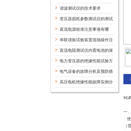
谐波测试仪的技术要求
变压器损耗参数测试仪的测试
事项
直流电源校准注意事项有哪
些？
串联谐振试验装置现场操作注
意事项
直流电阻测试仪内置电池的保
养
电力变压器的绝缘性能试验方
法
电气设备的故障分析及预防措
施
高压电机绝缘性能故障实例分
析
SG
一
便
（