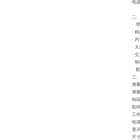
电
二
·
·
精
·
内
·
大
·
交
·
响
·
三
测
测量
响
取
工
电
显示
尺寸