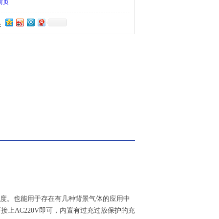
出SF6纯度，一般情况下，其寿命可达十年。
前页
：
度。也能用于存在有几种背景气体的应用中
要接上
AC220V
即可，内置有过充过放保护的充