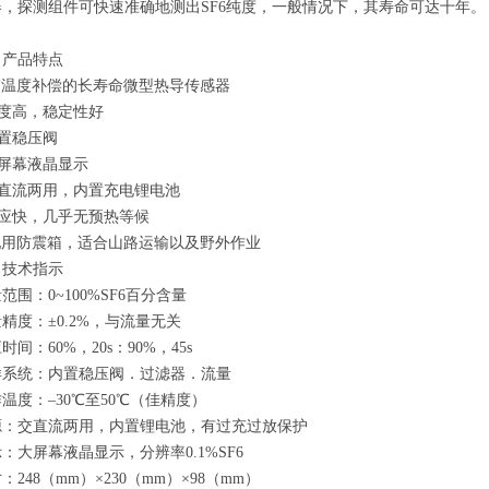
器，探测组件可快速准确地测出
SF6
纯度，一般情况下，其寿命可达十年。
、
产品特点
带温度补偿的长寿命微型热导传感器
度高，稳定性好
置稳压阀
屏幕液晶显示
直流两用，内置充电锂电池
应快，几乎无预热等候
配用防震箱，适合山路运输以及野外作业
、
技术指示
量范围：
0~100%SF6
百分含量
精度：±
0.2%
，与流量无关
应时间：
60%
，
20s
：
90%
，
45s
样系统：内置稳压阀．过滤器．流量
作温度：
–30℃至50℃（佳精度）
源：交直流两用，内置锂电池，有过充过放保护
：大屏幕液晶显示，分辨率0.1%SF6
：248（mm）×230（mm）×98（mm）