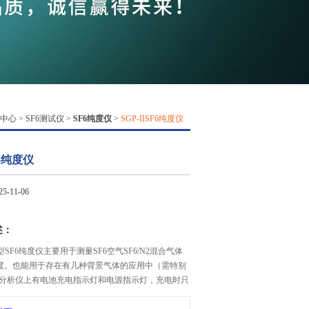
QQ
在线咨
中心
>
SF6测试仪
>
SF6纯度仪
>
SGP-IISF6纯度仪
F6纯度仪
-11-06
述：
I型SF6纯度仪主要用于测量SF6空气SF6/N2混合气体
纯度。也能用于存在有几种背景气体的应用中（需特别
分析仪上有电池充电指示灯和电源指示灯，充电时只
20V即可，内置有过充过放保护的充电器，探测组件可