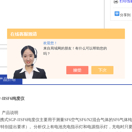
快速准确地测
打印当
分享到
欢迎您！
来自局域网的朋友！有什么可以帮助您的
吗？
产品介绍
P-IISF6纯度仪
、
产品说明
携式
SGP-IISF6纯度仪
主要用于测量
SF6
空气
SF6
/N2
混合气体的
SF6
气体纯
需特别提出要求）。分析仪上有电池充电指示灯和电源指示灯，充电时只