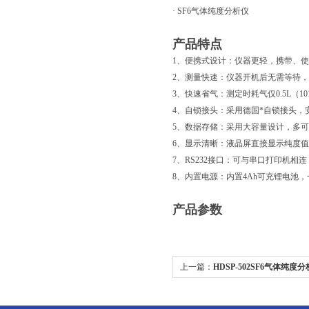
· SF6气体纯度分析仪
产品特点
1、便携式设计：仪器更轻，携带、
2、测量快速：仪器开机后无需等待
3、快速省气：测定时耗气仅0.5L（101
4、自锁接头：采用德国*自锁接头，
5、数据存储：采用大容量设计，多可
6、显示清晰：液晶屏直接显示纯度
7、RS232接口：可与串口打印机相
8、内置电源：内置4Ah可充锂电池，
产品参数
上一篇：
HDSP-502SF6气体纯度