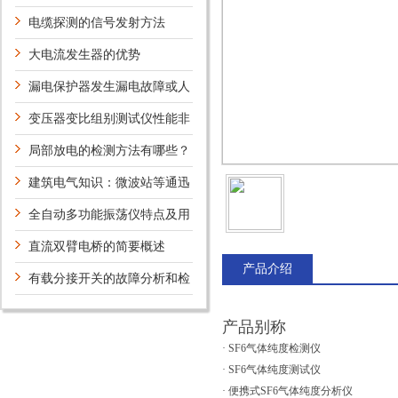
电缆探测的信号发射方法
大电流发生器的优势
漏电保护器发生漏电故障或人
体触电时实施保护
变压器变比组别测试仪性能非
常优良
局部放电的检测方法有哪些？
建筑电气知识：微波站等通迅
枢纽建筑物的防雷规定
全自动多功能振荡仪特点及用
途，你知道吗？
直流双臂电桥的简要概述
产品介绍
有载分接开关的故障分析和检
修
产品别称
· SF6气体纯度检测仪
· SF6气体纯度测试仪
· 便携式SF6气体纯度分析仪