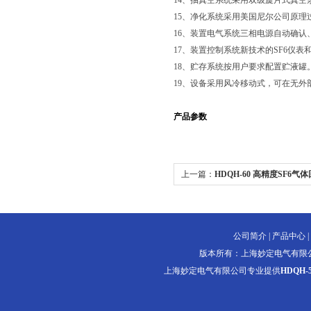
14、抽真空系统采用双级旋片式真
15、净化系统采用美国尼尔公司原
16、装置电气系统三相电源自动确认
17、装置控制系统新技术的SF6仪
18、贮存系统按用户要求配置贮液罐
19、设备采用风冷移动式，可在无外
产品参数
上一篇：
HDQH-60 高精度SF6
口）
公司简介
|
产品中心
|
版本所有：上海妙定电气有限
上海妙定电气有限公司专业提供
HDQH