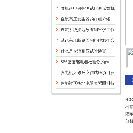
操作简析
微机继电保护测试仪调试微机
保护装置的注意事项
直流高压发生器的详细介绍
直流系统接地故障测试仪工作
原理
试论高压断路器的拒跳和拒合
的原因和解决方法
什么是交流耐压试验装置
SF6密度继电器校验仪的作
用？
发电机大修后应作试验项目及
注意问题
智能钳形接地电阻表紧跟科技
发展，安全有保障
HD
种
隐
分