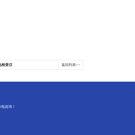
询
用电检查仪
返回列表>>
来电咨询！