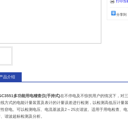
测电压、电流
打印当
工检验、线损
分享到
产品介绍
GC3551多功能用电稽查仪(手持式)
在不停电及不惊扰用户的情况下，对三
接线方式的电能计量装置及表计的计量误差进行检测，以检测高低压计量
蔽性窃电。可以检测电压、电流基波及2～25次谐波。适用于用电检查、
析、谐波超标检测及分析。