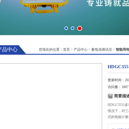
产品中心
您现在的位置：
首页
>
产品中心
>
蓄电池测试仪
>
智能用
HDGC3
更新时间：2025
访问量：1807
简要描
HDGC35
情况下，对三
式的电能计量
装置及表计误