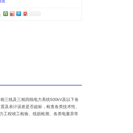
基波及2～25次谐波。适用于用电检查、电力工程竣
前页
检测、各类电量异常分析、谐波超标检测及分析。
：
相三线及三相四线电力系统500kV及以下各
装置及表计误差是否超标，检查各类技术性、
电力工程竣工检验、线损检测、各类电量异常