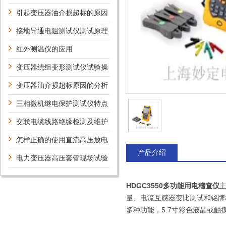
仪的主要功能
引起变压器油介损超标的原因
解析
接地导通电阻测试仪测试原理
及操作规程
红外测温仪的应用
变压器绕组变形测试仪试验操
作与判断
变压器油介损超标原因的分析
三相微机继电保护测试仪特点
介绍及使用注意事项说明
交联电缆线路绝缘检测及维护
怎样正确的使用直流高压放电
产品介绍
棒？
电力变压器高压套管现场试验
技术
HDGC3550多功能用电稽查仪
量、电流互感器变比测试和铭牌
多种功能，5.7寸彩色液晶或触