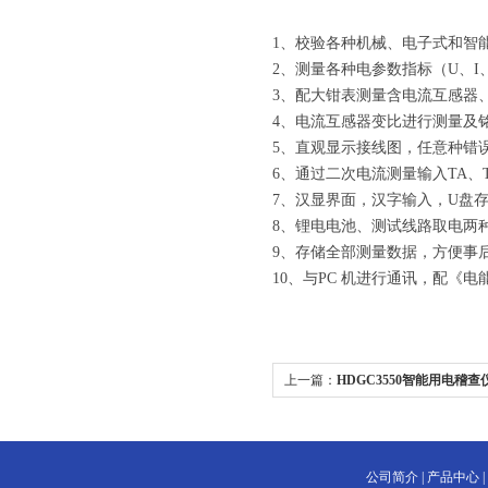
1、校验各种机械、电子式和智
2、测量各种电参数指标（U、I
3、配大钳表测量含电流互感器
4、电流互感器变比进行测量及
5、直观显示接线图，任意种错
6、通过二次电流测量输入TA、
7、汉显界面，汉字输入，U盘
8、锂电电池、测试线路取电两
9、存储全部测量数据，方便事
10、与PC 机进行通讯，配《
上一篇：
HDGC3550智能用电稽查
公司简介
|
产品中心
|