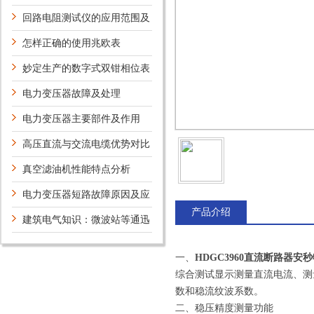
应该注意些什么问题？
回路电阻测试仪的应用范围及
事项讲解
怎样正确的使用兆欧表
妙定生产的数字式双钳相位表
如何使用操作
电力变压器故障及处理
电力变压器主要部件及作用
高压直流与交流电缆优势对比
直流输电技术的优点
真空滤油机性能特点分析
电力变压器短路故障原因及应
产品介绍
对策略
建筑电气知识：微波站等通迅
枢纽建筑物的防雷规定
一、
HDGC3960直流断路器安
综合测试显示测量直流电流、测
数和稳流纹波系数。
二、稳压精度测量功能