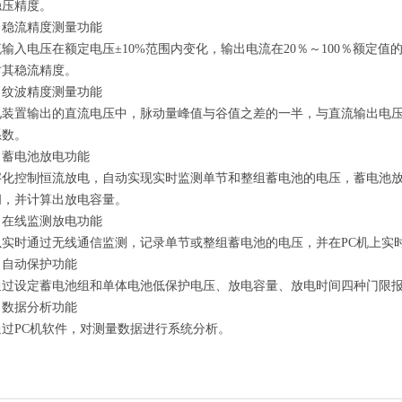
稳压精度。
、稳流精度测量功能
输入电压在额定电压±10%范围内变化，输出电流在20％～100％额定
时其稳流精度。
、纹波精度测量功能
电装置输出的直流电压中，脉动量峰值与谷值之差的一半，与直流输出电
系数。
、蓄电池放电功能
字化控制恒流放电，自动实现实时监测单节和整组蓄电池的电压，蓄电池
间，并计算出放电容量。
、在线监测放电功能
以实时通过无线通信监测，记录单节或整组蓄电池的电压，并在PC机上实
、自动保护功能
通过设定蓄电池组和单体电池低保护电压、放电容量、放电时间四种门限
、数据分析功能
通过PC机软件，对测量数据进行系统分析。