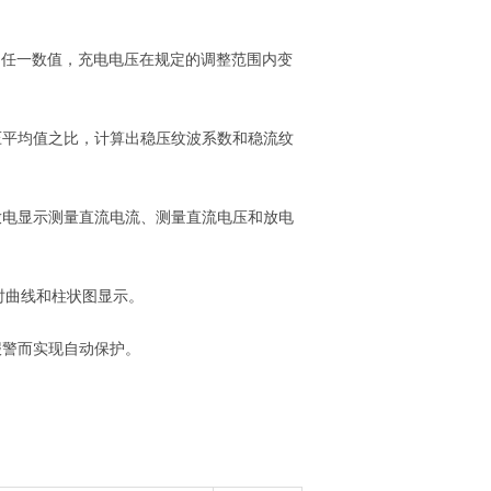
值的任一数值，充电电压在规定的调整范围内变
压平均值之比，计算出稳压纹波系数和稳流纹
询
放电显示测量直流电流、测量直流电压和放电
时曲线和柱状图显示。
报警而实现自动保护。