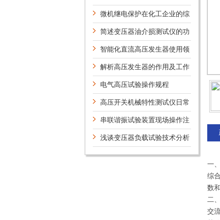
微机继电保护在化工企业的综
合利用和研究
简述变压器油介损测试仪的功
能键设置方法
智能化直流高压发生器使用领
域及安全警示
解析高压发生器的作用及工作
原理
电气高压试验操作规程
高压开关机械特性测试仪日常
维护及特点
串联谐振试验装置现场操作注
意事项
浅谈变压器负载试验技术分析
一
综
数
二
交