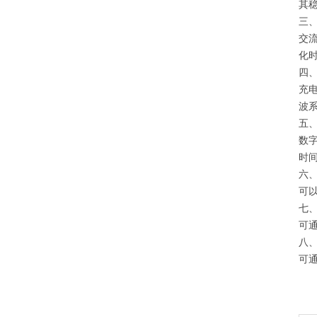
其
三
交流
化
四
充
波
五
数
时
六
可
七
可
八
可