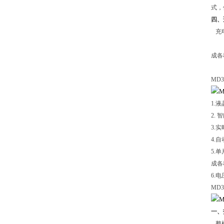
式，
四、
充电
成各
MD
1.
2.
3.
4.
5.
成各
6.
MD
一、
整机