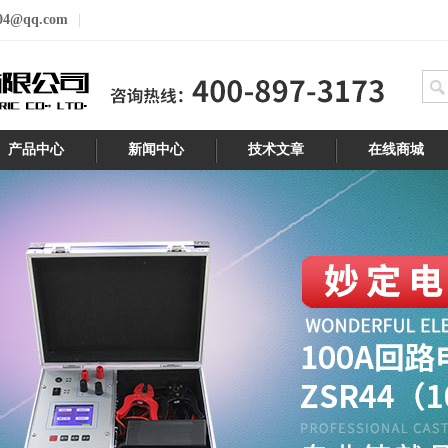
04@qq.com
产品中心
新闻中心
技术文章
在线商城