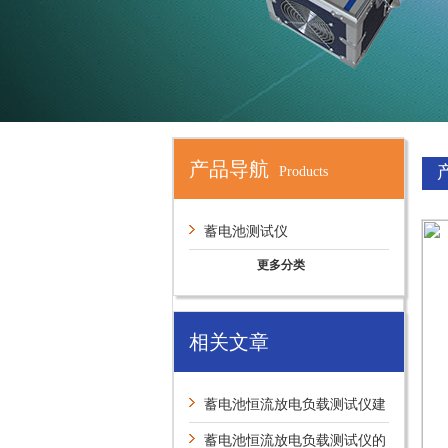
产品导航
Products
蓄电池测试仪
更多分类
相关文章
蓄电池恒流放电负载测试仪建
立了一套有效的管理方法
蓄电池恒流放电负载测试仪的