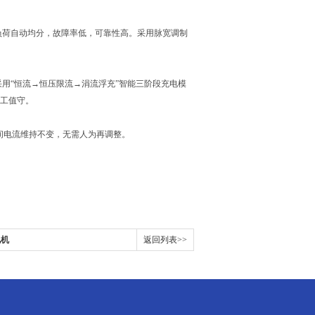
荷自动均分，故障率低，可靠性高。采用脉宽调制
用“恒流→恒压限流→涓流浮充”智能三阶段充电模
人工值守。
间电流维持不变，无需人为再调整。
电机
返回列表>>