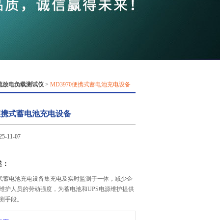
QQ
在线咨
流放电负载测试仪
>
MD3970便携式蓄电池充电设备
0便携式蓄电池充电设备
-11-07
述：
便携式蓄电池充电设备集充电及实时监测于一体，减少企
维护人员的劳动强度，为蓄电池和UPS电源维护提供
测手段。