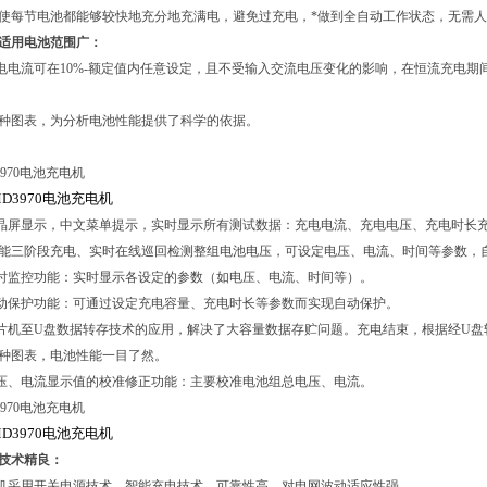
使每节电池都能够较快地充分地充满电，避免过充电，*做到全自动工作状态，无需
适用电池范围广：
电流可在10%-额定值内任意设定，且不受输入交流电压变化的影响，在恒流充电期
种图表，为分析电池性能提供了科学的依据。
3970电池充电机
液晶屏显示，中文菜单提示，实时显示所有测试数据：充电电流、充电电压、充电时长
 智能三阶段充电、实时在线巡回检测整组电池电压，可设定电压、电流、时间等参数，
实时监控功能：实时显示各设定的参数（如电压、电流、时间等）。
自动保护功能：可通过设定充电容量、充电时长等参数而实现自动保护。
单片机至U盘数据转存技术的应用，解决了大容量数据存贮问题。充电结束，根据经U盘转
种图表，电池性能一目了然。
电压、电流显示值的校准修正功能：主要校准电池组总电压、电流。
3970电池充电机
技术精良：
采用开关电源技术、智能充电技术，可靠性高，对电网波动适应性强。