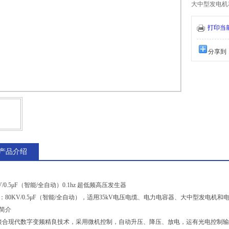
大中型发电机
打印当
分享到
产品介绍
V/0.5μF（智能/全自动）0.1hz 超低频高压发生器
：80KV/0.5μF（智能/全自动），适用35kV电压电缆、电力电容器、大中型发电机和
简介
接合现代数字变频精良技术，采用微机控制，自动升压、降压、放电，运有光电控制输出