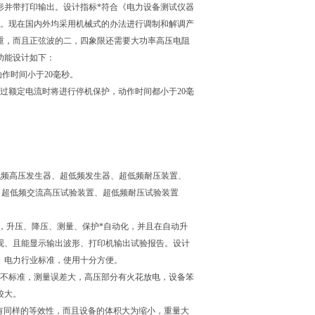
形并带打印输出。设计指标*符合《电力设备测试仪器
便。现在国内外均采用机械式的办法进行调制和解调产
重，而且正弦波的二，四象限还需要大功率高压电阻
功能设计如下：
作时间小于20毫秒。
过额定电流时将进行停机保护，动作时间都小于20毫
询
控超低频高压发生器、超低频发生器、超低频耐压装置、
器、超低频交流高压试验装置、超低频耐压试验装置
控制，升压、降压、测量、保护*自动化，并且在自动升
观、且能显示输出波形、打印机输出试验报告。设计
》电力行业标准，使用十分方便。
形不标准，测量误差大，高压部分有火花放电，设备笨
较大。
能有同样的等效性，而且设备的体积大为缩小，重量大