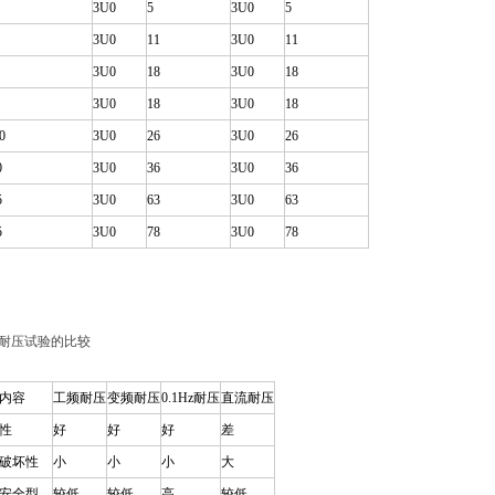
3U0
5
3U0
5
3U0
11
3U0
11
3U0
18
3U0
18
3U0
18
3U0
18
0
3U0
26
3U0
26
0
3U0
36
3U0
36
5
3U0
63
3U0
63
5
3U0
78
3U0
78
耐压试验的比较
内容
工频耐压
变频耐压
0.1Hz耐压
直流耐压
性
好
好
好
差
破坏性
小
小
小
大
安全型
较低
较低
高
较低