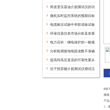
特性有哪些？
简述变压器油介损测试仪的功
能键设置方法
微机实时监控系统的预期目标
电缆耐压试验中串联谐振试验
系统有什么特点？
环保仪器仪表市场分析及发展
趋势
电力百科：继电保护的一般规
定
分析检测接地电阻读数不准确
状况
提高特高压直流的可靠性要从
哪些方面考虑？
抗干扰异频介损测试仪测试注
意事项
80K
规格
产品
1、