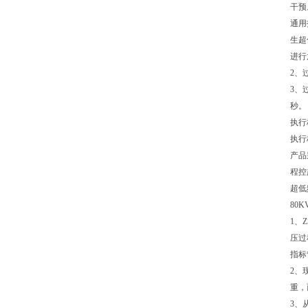
干预
通用
生超
进行
2、
3、
秒。
执行
执行标
产品
程控
超低
80
1、
压过
指标
2、
重，
3、