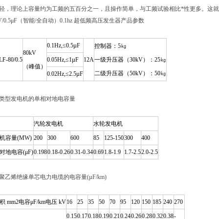
轻，理论上容量约为工频的五百分之一，且操作简单，与工频试验相比*性更多。这
KV/0.5μF（智能/全自动）0.1hz 超低频高压发生器产品参数
0.1Hz,≤0.5µF
控制器：5㎏
80kV
F-80/0.5
0.05Hz,≤1µF
12A
一级升压器（30kV）：25㎏
（峰值）
二级升压器（50kV）：50㎏
0.02Hz,≤2.5µF
类型发电机的单相对地电容量
汽轮发电机
水轮发电机
机容量(MW)
200
300
600
85
125-150
300
400
对地电容(μF)
0.198
0.18-0.26
0.31-0.34
0.69
1.8-1.9
1.7-2.5
2.0-2.5
聚乙烯绝缘单芯电力电缆的电容量(µF/km)
积 mm2电容μF/km电压 kV
16
25
35
50
70
95
120
150
185
240
270
0.15
0.17
0.18
0.19
0.21
0.24
0.26
0.28
0.32
0.38
-