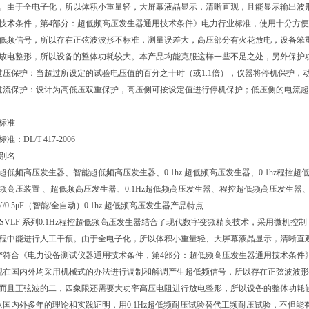
。由于全电子化，所以体积小重量轻，大屏幕液晶显示，清晰直观，且能显示输出波
技术条件，第4部分：超低频高压发生器通用技术条件》电力行业标准，使用十分方
低频信号，所以存在正弦波波形不标准，测量误差大，高压部分有火花放电，设备笨
放电整形，所以设备的整体功耗较大。本产品均能克服这样一些不足之处，另外保护
过压保护：当超过所设定的试验电压值的百分之十时（或1.1倍），仪器将停机保护，动
过流保护：设计为高低压双重保护，高压侧可按设定值进行停机保护；低压侧的电流超
标准
准：DL/T 417-2006
别名
超低频高压发生器、智能超低频高压发生器、0.1hz 超低频高压发生器、0.1hz程
频高压装置 、超低频高压发生器、0.1Hz超低频高压发生器、程控超低频高压发生
KV/0.5μF（智能/全自动）0.1hz 超低频高压发生器产品特点
ZSVLF 系列0.1Hz程控超低频高压发生器结合了现代数字变频精良技术，采用微机
程中能进行人工干预。由于全电子化，所以体积小重量轻、大屏幕液晶显示，清晰直
*符合《电力设备测试仪器通用技术条件，第4部分：超低频高压发生器通用技术条件
现在国内外均采用机械式的办法进行调制和解调产生超低频信号，所以存在正弦波波
而且正弦波的二，四象限还需要大功率高压电阻进行放电整形，所以设备的整体功耗
从国内外多年的理论和实践证明，用0.1Hz超低频耐压试验替代工频耐压试验，不但