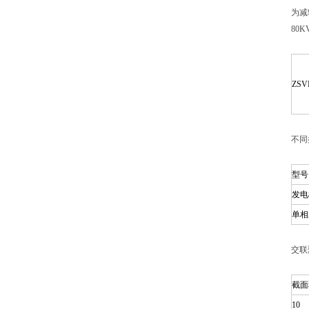
为减
80
ZSVL
不同
型号
发电
单相
交联
截面
10