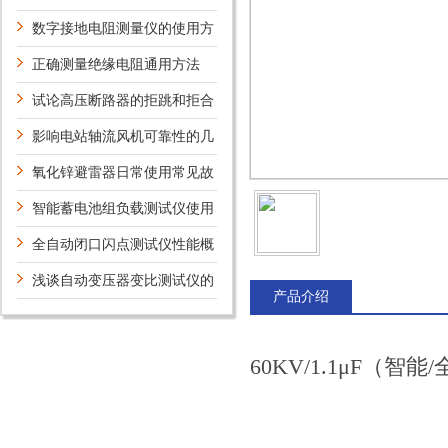
特性有哪些？
数字接地电阻测量仪的使用方
法
正确测量绝缘电阻通用方法
试论高压断路器的拒跳和拒合
的原因和解决方法
影响电站轴流风机可靠性的几
个因素及防范对策
氧化锌避雷器日常使用常见故
障与防范措施
智能蓄电池组负载测试仪使用
方法安装与使用
全自动闭口闪点测试仪性能概
述
浅谈自动变压器变比测试仪的
产品介绍
贮存与运输
60KV/1.1μF（智