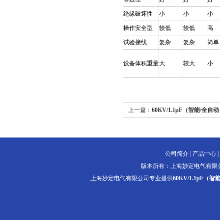
绝缘破坏性
小
小
小
操作安全型
较低
较低
高
试验接线
复杂
复杂
简单
设备体积重量
大
较大
小
上一篇：
60KV/1.1μF（智能/全
置
公司简介
|
产品中心
|
版本所有：上海妙定电气有限
上海妙定电气有限公司专业提供
60KV/1.1μF