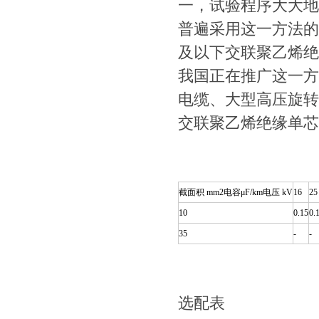
一，试验程序大大地
普遍采用这一方法的
及以下交联聚乙烯绝
我国正在推广这一方
电缆、大型高压旋转
交联聚乙烯绝缘单芯
截面积 mm2电容μF/km电压 kV
16
25
10
0.15
0.
35
-
-
选配表