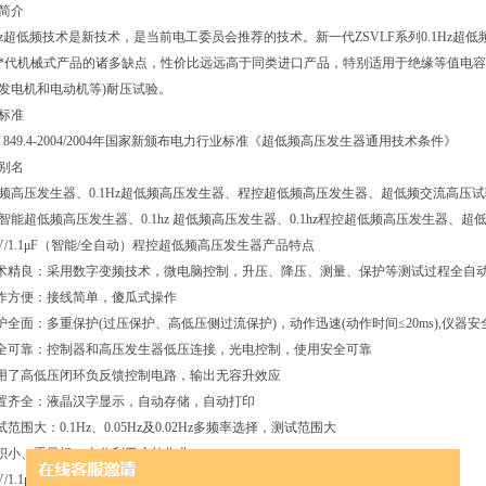
简介
1Hz超低频技术是新技术，是当前电工委员会推荐的技术。新一代ZSVLF系列0.1Hz
*代机械式产品的诸多缺点，性价比远远高于同类进口产品，特别适用于绝缘等值电容
发电机和电动机等)耐压试验。
标准
/T 849.4-2004/2004年国家新颁布电力行业标准《超低频高压发生器通用技术条件》
别名
频高压发生器、0.1Hz超低频高压发生器、程控超低频高压发生器、超低频交流高压
智能超低频高压发生器、0.1hz 超低频高压发生器、0.1hz程控超低频高压发生器
KV/1.1μF（智能/全自动）程控超低频高压发生器产品特点
技术精良：采用数字变频技术，微电脑控制，升压、降压、测量、保护等测试过程全自
操作方便：接线简单，傻瓜式操作
保护全面：多重保护(过压保护、高低压侧过流保护)，动作迅速(动作时间≤20ms),仪器
安全可靠：控制器和高压发生器低压连接，光电控制，使用安全可靠
采用了高低压闭环负反馈控制电路，输出无容升效应
配置齐全：液晶汉字显示，自动存储，自动打印
测试范围大：0.1Hz、0.05Hz及0.02Hz多频率选择，测试范围大
体积小、重量轻：十分利于户外作业
KV/1.1μF（智能/全自动）程控超低频高压发生器产品参数