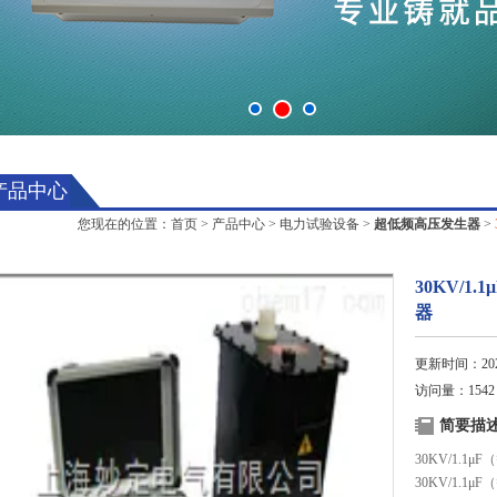
产品中心
您现在的位置：
首页
>
产品中心
>
电力试验设备
>
超低频高压发生器
>
30KV/
器
更新时间：2025
访问量：1542
简要描
30KV/1.
30KV/1.