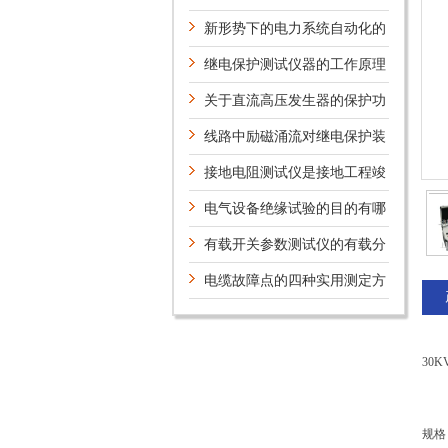
特性有哪些？
新形势下的电力系统自动化的
新技术及研究方向
继电保护测试仪器的工作原理
及特点是什么
关于直流高压发生器的保护功
能介绍
线路中励磁涌流对继电保护装
置的影响
接地电阻测试仪是接地工程竣
工验收*的工具
电气设备绝缘试验的目的有哪
些
有载开关参数测试仪的有载分
接开关工作过程
电缆故障点的四种实用测定方
法
30
规格