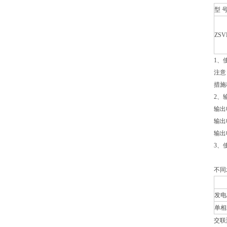
型 
ZSVL
1、使
注意
措施
2、
输出
输出
输出
3、
不同
发电
单相
交联