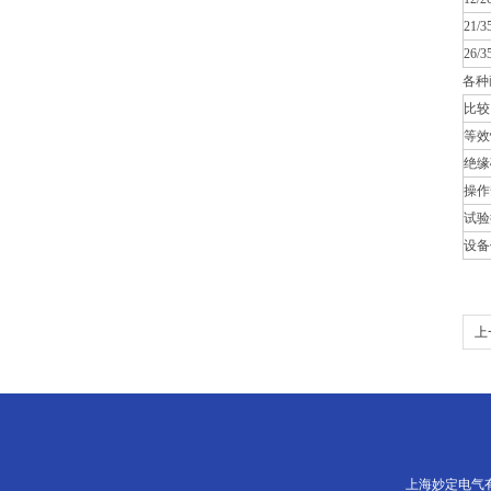
21/3
26/3
各种
比较
等效
绝缘
操作
试验
设备
上
上海妙定电气