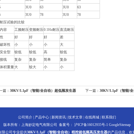
5
3U0
63
3U0
63
5
3U0
78
3U0
78
耐压试验的比较
内容
工频耐压
变频耐压
0.1Hz耐压
直流耐压
性
好
好
好
差
破坏性
小
小
小
大
安全型
较低
较低
高
较低
接线
复杂
复杂
简单
复杂
体积重量
大
较大
小
小
一篇：
30KV/1.1μF（智能/全自动）超低频发生器
下一篇：
30KV/1.1μF（智
置
公司简介
|
产品中心
|
新闻资讯
|
技术文章
|
在线商城
|
联系我们
版本所有：上海妙定电气有限公司 备案号：
沪ICP备16012935号-1
GoogleSitemap
有限公司专业提供
30KV/1.1μF（智能/全自动）程控超低频高压发生器
的产品信息，欢