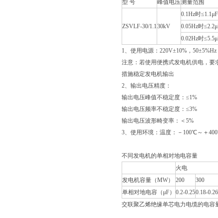
型 号
峰值电压
测量范围
0.1Hz时≤1.1μF
ZSVLF-30/1.1
30kV
0.05Hz时≤2.2μ
0.02Hz时≤5.5μ
1、使用电源：220V±10%，50±5%Hz
注意：若使用便携式发电机供电，要求发
措施稳定发电机输出
2、输出电压精度：
输出电压峰值不稳定度：≤1%
输出电压频率不稳定度：≤3%
输出电压波形畸变率：＜5%
3、使用环境：温度：－100℃～＋400
不同发电机的单相对地电容量
火电
发电机容量（MW）
200
300
单相对地电容（μF）
0.2-0.25
0.18-0.26
交联聚乙烯绝缘单芯电力电缆的电容量（