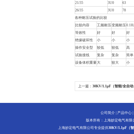
21/35
3U0
63
26/35
3U0
78
各种耐压试验的比较
比较内容
工频耐压
变频耐压
0.1
等效性
好
好
好
绝缘破坏性
小
小
小
操作安全型
较低
较低
高
试验接线
复杂
复杂
简单
设备体积重量
大
较大
小
上一篇：
30KV/1.1μF（智能/全
置
公司简介
|
产品中心
|
版本所有：上海妙定电气有限
上海妙定电气有限公司专业提供
30KV/1.1μ