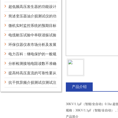
发生器有什么试验方法？
超低频高压发生器的功能设计
特性有哪些？
简述变压器油介损测试仪的功
能键设置方法
微机实时监控系统的预期目标
电缆耐压试验中串联谐振试验
系统有什么特点？
环保仪器仪表市场分析及发展
趋势
电力百科：继电保护的一般规
定
分析检测接地电阻读数不准确
状况
提高特高压直流的可靠性要从
哪些方面考虑？
抗干扰异频介损测试仪测试注
产品介绍
意事项
30KV/1.1μF（智能/全自动）0.1hz
规格：30KV/1.1μF（智能/全自
产品简介