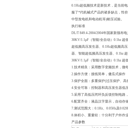
0.1Hz超低频技术是新技术，是当前
服了*代机械式产品的诸多缺点，性
中型发电机和电动机等)耐压试验。
执行标准
DL/T 849.4-2004/2004年
30KV/1.1μF（智能/全自动）0.1h
超低频高压发生器、0.1Hz超低频
器、智能超低频高压发生器、0.1hz
30KV/1.1μF（智能/全自动）0.1h
1.技术精良：采用数字变频技术，微
2.操作方便：接线简单，傻瓜式操作
3.保护全面：多重保护(过压保护、高低
4.安全可靠：控制器和高压发生器低
5.采用了高低压闭环负反馈控制电路
6.配置齐全：液晶汉字显示，自动存
7.测试范围大：0.1Hz、0.05Hz及0
8.体积小、重量轻：十分利于户外作
产品参数