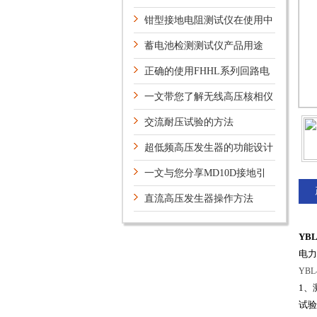
试验项目
钳型接地电阻测试仪在使用中
应该注意些什么问题？
蓄电池检测测试仪产品用途
正确的使用FHHL系列回路电
阻测试仪可以确保准确的测量
一文带您了解无线高压核相仪
的安全守则
交流耐压试验的方法
超低频高压发生器的功能设计
特性有哪些？
一文与您分享MD10D接地引
下线导通测试仪的正确使用步骤
直流高压发生器操作方法
YB
电力
YB
1、
试验