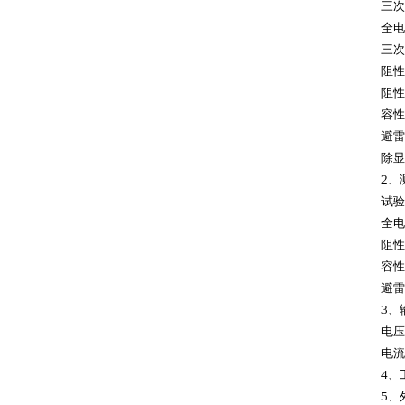
三次
全电
三次
阻性
阻性
容性
避雷
除显
2、
试验
全电
阻性
容性
避雷
3、
电压
电流
4、
5、