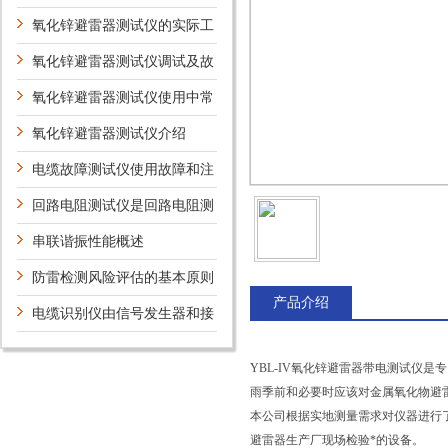
压取样试验
氧化锌避雷器测试仪的实际工
作事项须知
氧化锌避雷器测试仪调试及故
障处理
氧化锌避雷器测试仪使用中常
遇见的问题
氧化锌避雷器测试仪介绍
电缆故障测试仪使用故障和注
意事项
回路电阻测试仪是回路电阻测
量设备
串联谐振性能概述
防雷检测风险评估的基本原则
产品介绍
及勘查制度
电缆识别仪由信号发生器和接
收识别钳及指示表三部分组成
YBL-IV氧化锌避雷器带电测试仪
雨季前和必要时应该对金属氧化物避雷器做
本公司根据实地测量需求对仪器进行
避雷器生产厂现场检验*的设备。