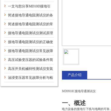
试仪的常见问题相应解决方法
一文与您分享MD10D接地引
下线导通测试仪的正确使用步骤
简述接地导通电阻测试仪的各
组成部件特点
简述接地导通电阻测试仪的常
见故障发生原因及解决方法
接地导通电阻测试仪测试原理
及操作规程
接地导通电阻测试仪的正确使
用方法
接地导通电阻测试仪常见故障
及排除方法
高压试验变压器的试验条件简
析
高压开关机械特性测试仪安装
产品介绍
要求你知道多少？
油浸变压器常见故障分析与检
测技术
MD9910C接地导通测试仪
一、概述
电力设备的接地引下线与地网的可靠