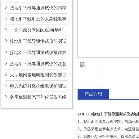
的安全措施
接地引下线导通测试仪的内存
操作简析
接地引下线引发的人身触电事
故及建议
一文与您分享MD10D接地引
下线导通测试仪的正确使用步骤
接地引下线导通测试仪的测试
数据异常分析
接地引下线导通测试仪操作方
法攻略
接地引下线导通测试仪的注意
事项
大型地网接地电阻测试仪选型
详解
电力系统对微机继电保护测试
产品介绍
仪的基本要求（上）
冬季低温状态下的仪器仪表维
护工作
ZHDT-10接地引下线导通测试仪
功能
1、整机由高速单片机控制，自动化
2、仪器采用全新电源技术，电流档
3、智能化功率管理技术，仪器总是