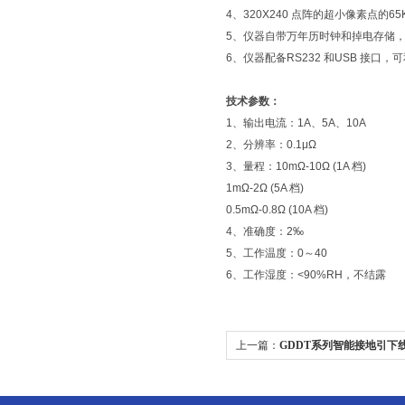
4、320X240 点阵的超小像素点的6
5、仪器自带万年历时钟和掉电存储，
6、仪器配备RS232 和USB 接口
技术参数：
1、输出电流：1A、5A、10A
2、分辨率：0.1μΩ
3、量程：10mΩ-10Ω (1A 档)
1mΩ-2Ω (5A 档)
0.5mΩ-0.8Ω (10A 档)
4、准确度：2‰
5、工作温度：0～40
6、工作湿度：<90%RH，不结露
上一篇：
GDDT系列智能接地引下