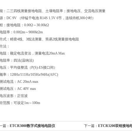
能：二三四线测量接地电阻、土壤电阻率；接地电压、交流电压测量
源：DC 9V （锌锰干电池 R14S 1.5V 6节，连续待机300小时）
程：接地电阻：0.00Ω～30.00kΩ
阻率：0.00Ωm～9000kΩm
方式：精密4线、3线法测量、简易2线测量接地电阻
方法：
电阻：额定电流变法，测量电流20mA Max
电阻率：四法(温纳法)
电压：平均值整流（P(S)-ES接口间）
率：128Hz/111Hz/105Hz/94Hz(AFC)
试电流：AC 20mA max
测试电压：AC 40V max
电压波形：正弦波
距范围：可设定1m～100m
一篇：
ETCR3000数字式接地电阻仪
下一篇：
ETCR3200双钳接