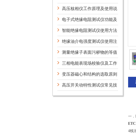
理
高压核相仪工作原理及使用说
明
电子式绝缘电阻测试仪功能及
特点
智能绝缘电阻测试仪使用方法
详细步骤
绝缘油介电强度测试仪使用注
意事项
测量绝缘子表面污秽物的等值
盐密的目的
三相电能表现场校验仪及工作
原理
变压器磁心和结构的选取原则
与绕制方法
高压开关动特性测试仪常见技
术答疑
一．
ET
4线