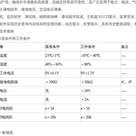
试*强，确保长年测量的高精度、高稳定性和高可靠性。其广泛应用于电力、电信、
土壤电阻率、接地电压、交流电压测量。
机、监控软件、测试线、辅助接地棒、通讯线等组成。主机超大LCD显示，蓝屏背光，
软件实现历史查询与在线实时监测功能，动态显示，告警指示，具有历史数据读取、
技术规格
基准条件和工作条件
量
基准条件
工作条件
备注
温度
23℃±1℃
-10℃～40℃
----
湿渡
40%～60%
＜80%
----
工作电压
9V±0.1V
9V±1.5V
----
接地电阻值
＜100Ω
＜30kΩ
rC、rP
电压
无
＜20V
----
电流
无
＜2A
----
时电间距
a＞5d
a＞5d
----
时电间距
a＞20h
a＞20h
----
一般规格