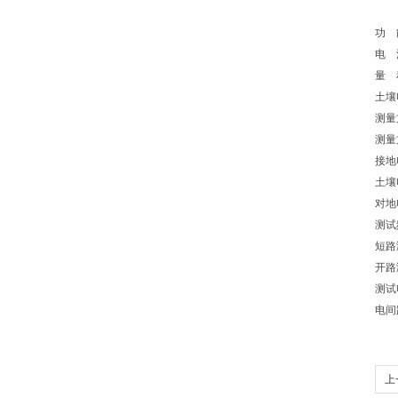
功 
电 
量 
土壤电
测量
测量
接地
土壤
对地
测试频
短路测
开路
测试
电间
上