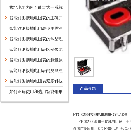
障相应解决方法分享
接地电阻为何不能过大一看就
明白！
智能钳形接地电阻表的正确开
机指导
智能钳形接地电阻表使用需注
意是否单点接地
智能钳形接地电阻表的常见现
场应用
智能钳形接地电阻表区别传统
接地电阻表的几点
智能钳形接地电阻表的测量原
理
智能钳形接地电阻表的测量注
意点
智能钳形接地电阻表紧跟科技
产品介绍
发展，安全有保障
如何正确使用和选用智能钳形
接地电阻表
ETCR2000接地电阻测量仪
产品说明:
ETCR2000型钳形接地电阻仪用
领域广泛应用。ETCR2000型钳形