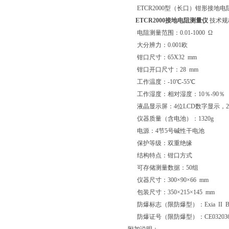
ETCR2000型（长口）钳形接地
ETCR2000接地电阻测量仪
技术规
电阻测量范围：0.01-1000 Ω
大分辨力：0.001欧
钳口尺寸：65Χ32 mm
钳口开口尺寸：28 mm
工作温度：-10℃-55℃
工作湿度：相对湿度：10％-90％
液晶显示屏：4位LCD数字显示，28.5
仪器质量（含电池）：1320g
电源：4节5号碱性干电池
保护等级：双重绝缘
结构特点：钳口方式
可存储测量数据：50组
仪器尺寸：300×90×66 mm
包装尺寸：350×215×145 mm
防爆标志（限防爆型）：Exia II 
防爆证号（限防爆型）：CE03203