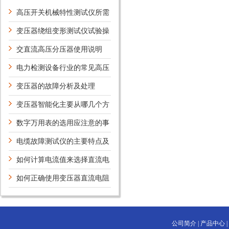
高压开关机械特性测试仪所需
遵循的安全法则
变压器绕组变形测试仪试验操
作与判断
交直流高压分压器使用说明
电力检测设备行业的常见高压
试验分为哪几种?
变压器的故障分析及处理
变压器智能化主要从哪几个方
面实现？
数字万用表的选用应注意的事
项
电缆故障测试仪的主要特点及
技术指标，你知道吗？
如何计算电流值来选择直流电
阻阻测试仪
如何正确使用变压器直流电阻
测试仪Z安全？
公司简介
|
产品中心
|