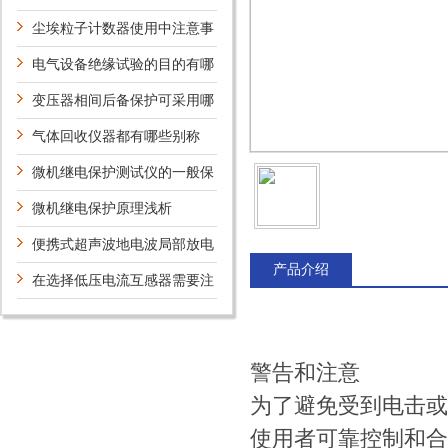
用途
尘埃粒子计数器使用中注意事
项是什么？
电气设备绝缘试验的目的有哪
些
变压器相间后备保护可采用哪
些方案？
气体回收仪器都有哪些别称
微机继电保护测试仪的一般保
护措施
微机继电保护原理浅析
便携式超声波地电波局部放电
产品介绍
云检测仪具体的作用是什么？
在选择低压电流互感器需要注
意的问题有哪些？
警告和注意
为了避免受到电击或
使用者可靠控制和合