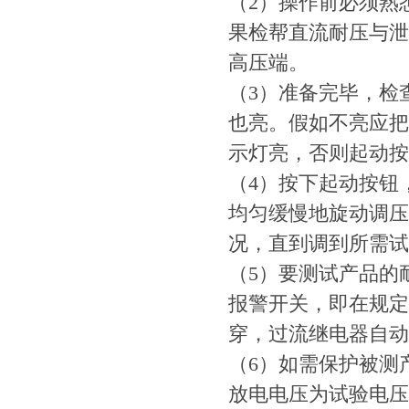
（2）操作前必须熟
果检帮直流耐压与泄
高压端。
（3）准备完毕，检
也亮。假如不亮应把
示灯亮，否则起动按
（4）按下起动按钮
均匀缓慢地旋动调压
况，直到调到所需试
（5）要测试产品的
报警开关，即在规定
穿，过流继电器自动
（6）如需保护被测
放电电压为试验电压的