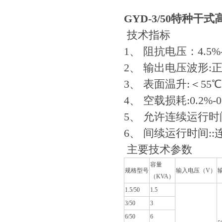
GYD-3/50特种干
技术指标
1、 阻抗电压：4.5%
2、 输出电压波形:
3、 表面温升:＜55℃
4、 空载损耗:0.2%-0
5、 允许连续运行时
6、 间续运行时间::
主要技术参数
容量
规格型号
输入电压（V）
（KVA）
1.5/50
1.5
3/50
3
6/50
6