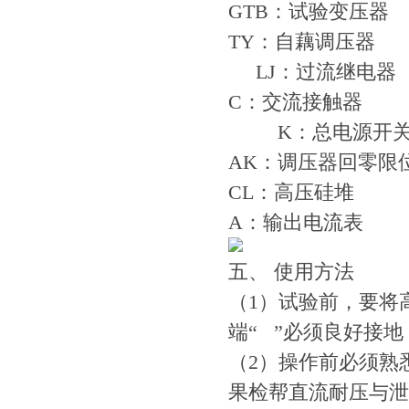
GTB：试验变压
TY：自藕调压
LJ：过流继电器
C：交流接触器
K：总电源开
AK：调压器回零
CL：高压硅堆
A：输出电流表
五、 使用方法
（1）试验前，要将
端“ ”必须良好接
（2）操作前必须熟
果检帮直流耐压与泄