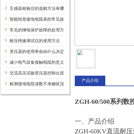
验?
互感器校验仪的选购方法有哪
些？
智能钳形接地电阻表的常见故
障相应解决方法分享
常见的继电保护故障的处理方
法和措施
耐压绝缘测试仪的使用方法
变压器的使用寿命由什么决定
减小电气设备接触电阻的意义
和方法
交流高压试验变压器控制台原
产品介绍
理你知道吗？
检测接地电阻读数不准确状况
分析
ZGH-60/500系
一、产品介绍
ZGH-60KV直