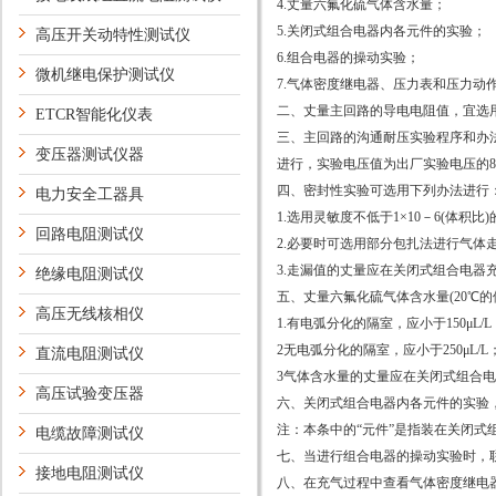
4.丈量六氟化硫气体含水量；
5.关闭式组合电器内各元件的实验；
高压开关动特性测试仪
6.组合电器的操动实验；
微机继电保护测试仪
7.气体密度继电器、压力表和压力动
二、丈量主回路的导电电阻值，宜选用
ETCR智能化仪表
三、主回路的沟通耐压实验程序和办法
变压器测试仪器
进行，实验电压值为出厂实验电压的8
四、密封性实验可选用下列办法进行
电力安全工器具
1.选用灵敏度不低于1×10－6(体
回路电阻测试仪
2.必要时可选用部分包扎法进行气体
3.走漏值的丈量应在关闭式组合电器充
绝缘电阻测试仪
五、丈量六氟化硫气体含水量(20℃
高压无线核相仪
1.有电弧分化的隔室，应小于150μL/L
2无电弧分化的隔室，应小于250μL/L
直流电阻测试仪
3气体含水量的丈量应在关闭式组合电
高压试验变压器
六、关闭式组合电器内各元件的实验
注：本条中的“元件”是指装在关闭
电缆故障测试仪
七、当进行组合电器的操动实验时，
接地电阻测试仪
八、在充气过程中查看气体密度继电