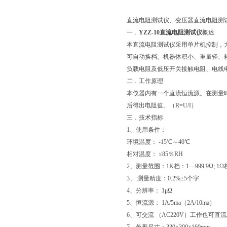
直流电阻测试仪、变压器直流电阻测
一．
YZZ-10直流电阻测试仪
概述
本直流电阻测试仪采用单片机控制，
可自动换档。机器体积小、重量轻、
负载电阻及低压开关接触电阻、电线
二．工作原理
本仪器内有一个直流恒流源。在测量
后得出电阻值。（R=U/I）
三．
技术指标
1、使用条件：
环境温度： -15℃～40℃
相对温度： ≤85％RH
2、测量范围：1K档：1---999.9Ω; 1Ω档：
3、 测量精度：0.2%±5个字
4、分辨率： 1μΩ
5、恒流源： 1A/5ma（2A/10ma）
6、可交流 （AC220V）工作也可直流