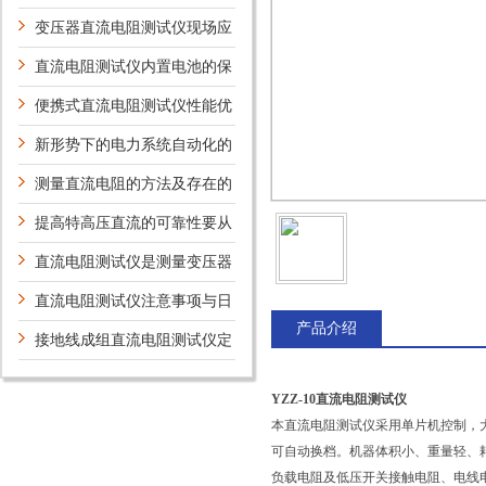
护保养方法介绍
变压器直流电阻测试仪现场应
用案例及意义
直流电阻测试仪内置电池的保
养
便携式直流电阻测试仪性能优
势
新形势下的电力系统自动化的
新技术及研究方向
测量直流电阻的方法及存在的
问题
提高特高压直流的可靠性要从
哪些方面考虑？
直流电阻测试仪是测量变压器
绕组理想设备
直流电阻测试仪注意事项与日
产品介绍
常维护
接地线成组直流电阻测试仪定
期维护保养方法的详细说明
YZZ-10直流电阻测试仪
本直流电阻测试仪采用单片机控制，
可自动换档。机器体积小、重量轻、
负载电阻及低压开关接触电阻、电线