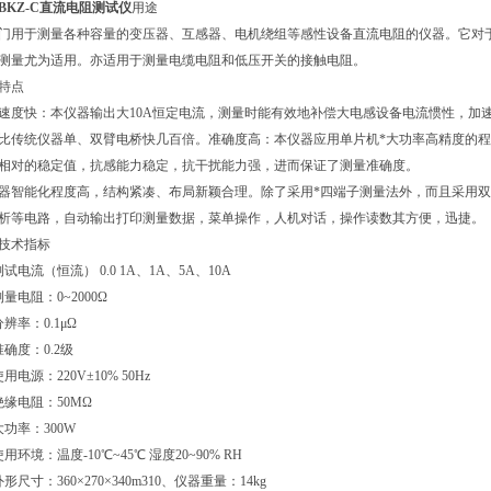
BKZ-C直流电阻测试仪
用途
门用于测量各种容量的变压器、互感器、电机绕组等感性设备直流电阻的仪器。它对于
测量尤为适用。亦适用于测量电缆电阻和低压开关的接触电阻。
特点
速度快：本仪器输出大10A恒定电流，测量时能有效地补偿大电感设备电流惯性，加
比传统仪器单、双臂电桥快几百倍。准确度高：本仪器应用单片机*大功率高精度的
相对的稳定值，抗感能力稳定，抗干扰能力强，进而保证了测量准确度。
器智能化程度高，结构紧凑、布局新颖合理。除了采用*四端子测量法外，而且采用
析等电路，自动输出打印测量数据，菜单操作，人机对话，操作读数其方便，迅捷。
技术指标
测试电流（恒流） 0.0 1A、1A、5A、10A
测量电阻：0~2000Ω
分辨率：0.1μΩ
准确度：0.2级
用电源：220V±10% 50Hz
绝缘电阻：50MΩ
大功率：300W
用环境：温度-10℃~45℃ 湿度20~90% RH
形尺寸：360×270×340m310、仪器重量：14kg