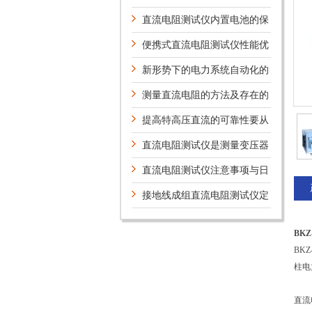
用案例及意义
直流电阻测试仪内置电池的保
养
便携式直流电阻测试仪性能优
势
新形势下的电力系统自动化的
新技术及研究方向
测量直流电阻的方法及存在的
问题
提高特高压直流的可靠性要从
哪些方面考虑？
直流电阻测试仪是测量变压器
绕组理想设备
直流电阻测试仪注意事项与日
常维护
接地线成组直流电阻测试仪定
期维护保养方法的详细说明
BK
BK
柱电
直流