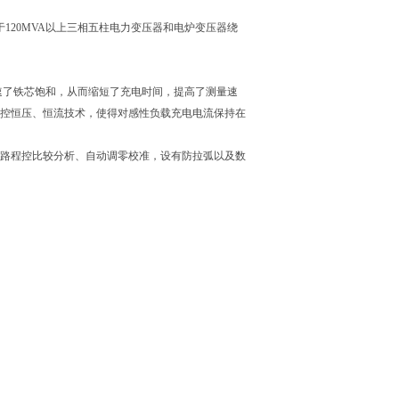
120MVA以上三相五柱电力变压器和电炉变压器绕
速了铁芯饱和，从而缩短了充电时间，提高了测量速
程控恒压、恒流技术，使得对感性负载充电电流保持在
询
双路程控比较分析、自动调零校准，设有防拉弧以及数