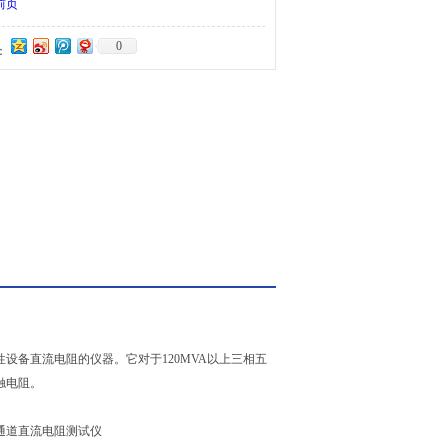
前页
0
：
设备直流电阻的仪器。它对于120MVA以上三相五
触电阻。
通道直流电阻测试仪