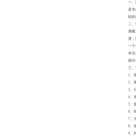
一、
是专
组的
二、
测量
度，
一个
本仪
据分
三、
1、
2、
3、
4、
5、使
6、
7、
8、使
9、外