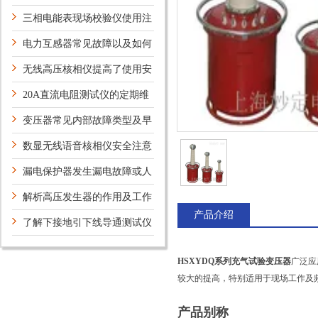
三相电能表现场校验仪使用注
意事项
电力互感器常见故障以及如何
解决？
无线高压核相仪提高了使用安
全性
20A直流电阻测试仪的定期维
护保养方法介绍
变压器常见内部故障类型及早
期诊断方法
数显无线语音核相仪安全注意
事项
漏电保护器发生漏电故障或人
体触电时实施保护
解析高压发生器的作用及工作
产品介绍
原理
了解下接地引下线导通测试仪
的安全措施
HSXYDQ系列充气试验变压器
广泛应
较大的提高，特别适用于现场工作及
产品别称