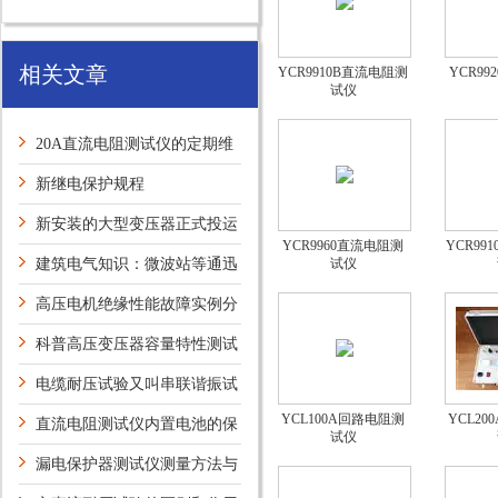
相关文章
YCR9910B直流电阻测
YCR9
试仪
20A直流电阻测试仪的定期维
护保养方法介绍
新继电保护规程
新安装的大型变压器正式投运
YCR9960直流电阻测
YCR99
前,为何要做冲击试验?
建筑电气知识：微波站等通迅
试仪
枢纽建筑物的防雷规定
高压电机绝缘性能故障实例分
析
科普高压变压器容量特性测试
仪的主要功能
电缆耐压试验又叫串联谐振试
YCL100A回路电阻测
YCL2
验吗？
直流电阻测试仪内置电池的保
试仪
养
漏电保护器测试仪测量方法与