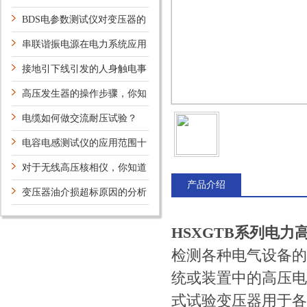
意是否单点接地
BDS电参数测试仪对变压器的
测试种类
串联谐振电源在电力系统应用
中的优点
接地引下线引发的人身触电事
故及建议
高压发生器的操作步骤，你知
道吗？
电缆如何做交流耐压试验？
电容电感测试仪的应用范围十
分广泛
对于无线高压核相仪，你知道
产品介绍
多少？
变压器油介损超标原因的分析
HSXGTB系列电力
检测各种电气设备的
统或装置中的高压电
式试验变压器用于