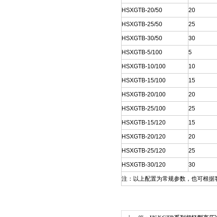
HSXGTB-20/50
20
HSXGTB-25/50
25
HSXGTB-30/50
30
HSXGTB-5/100
5
HSXGTB-10/100
10
HSXGTB-15/100
15
HSXGTB-20/100
20
HSXGTB-25/100
25
HSXGTB-15/120
15
HSXGTB-20/120
20
HSXGTB-25/120
25
HSXGTB-30/120
30
注：以上配置为常规参数，也可根据