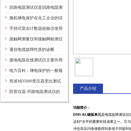
性测试仪的维护保养方法
回路电阻测试仪是回路电阻测
量设备
微机继电保护在化工企业的综
合利用和研究
手持式雷击计数器校验仪使用
方法
接触网测量仪和接触网检测仪
区别
通信电缆故障性质的诊断
接地电阻在线测试仪主要作用
电力百科：继电保护的一般规
定
简述MD5000变压器变比测试
产品介绍
仪的常见故障相应解决方法
防雷仪器-环路电阻测试仪的
应用领域
功能简介：
DMS-RL稳弧单元
是电缆故障测试仪
达到*水平的重要科技成果之一。它
冲击高压闪络便能得到多组不同延时