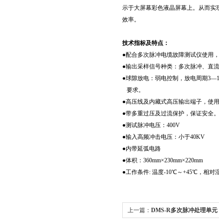
示于大屏幕彩色液晶屏幕上。从而实
效率。
技术指标及特点：
●配合多次脉冲电缆故障测试仪使用
●输出采样信号种类：多次脉冲、直
●球隙放电：弱电控制，放电周期3—
要求。
●高压线及内藏式高压输出端子，使
●带多重过压及过流保护，保证安全
●测试脉冲电压：400V
●输入高频冲击电压：小于40KV
●内带延弧电路
●体积：360mm×230mm×220mm
●工作条件: 温度-10℃～+45℃，相对湿
上一篇：
DMS-R多次脉冲处理单元